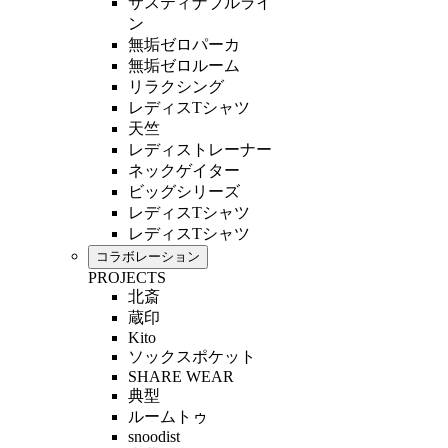
サスティナブルライ
ン
無垢ゼロパーカ
無垢ゼロルーム
リラクシング
レディスTシャツ
天竺
レディストレーナー
ネックゲイター
ビッグシリーズ
レディスTシャツ
レディスTシャツ
コラボレーション
PROJECTS
北斎
蔵印
Kito
ソックスポケット
SHARE WEAR
典型
ルームトゥ
snoodist