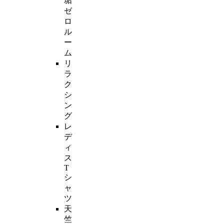
垢
ゼ
ロ
ル
ー
ム
リ
ラ
ク
シ
ン
グ
レ
デ
ィ
ス
T
シ
ャ
ツ
天
竺