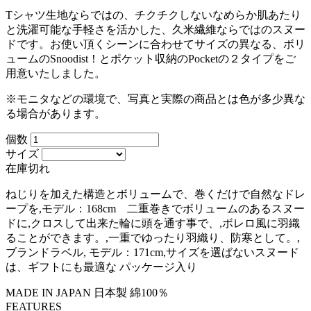
Tシャツ生地ならではの、チクチクしないなめらか肌あたり
と洗濯可能な手軽さを活かした、久米繊維ならではのスヌー
ドです。お使い頂くシーンに合わせてサイズの異なる、ボリ
ュームのSnoodist！とポケット収納のPocketの２タイプをご
用意いたしました。
※モニタなどの環境で、写真と実際の商品とは色が多少異な
る場合があります。
個数
サイズ
在庫切れ
ねじりを加えた構造とボリュームで、巻くだけで自然なドレ
ープを,モデル：168cm 二重巻きでボリュームのあるスヌー
ドに,クロスして出来た輪に頭を通す事で、,ボレロ風に羽織
ることができます。,一重でゆったり羽織り、防寒として。,
ブランドラベル, モデル：171cm,サイズを選ばないスヌード
は、ギフトにも最適な パッケージ入り
MADE IN JAPAN
日本製
綿100％
FEATURES