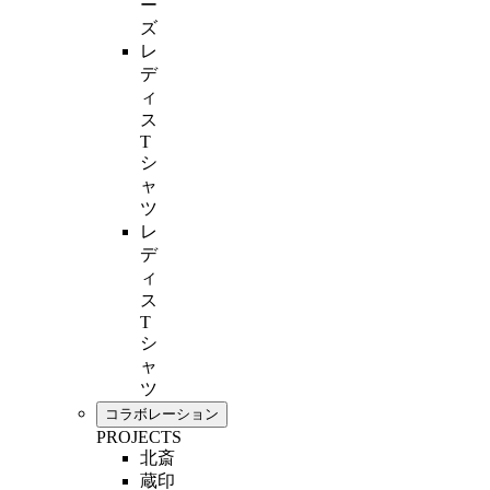
ー
ズ
レ
デ
ィ
ス
T
シ
ャ
ツ
レ
デ
ィ
ス
T
シ
ャ
ツ
コラボレーション
PROJECTS
北斎
蔵印