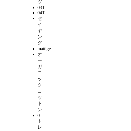
ツ
03T
04T
セ
イ
ヤ
ン
グ
mattige
オ
ー
ガ
ニ
ッ
ク
コ
ッ
ト
ン
01
ト
レ