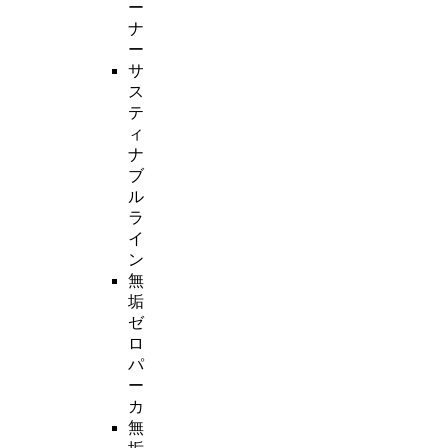
ー
ナ
ー
サ
ス
テ
ィ
ナ
ブ
ル
ラ
イ
ン
無
垢
ゼ
ロ
パ
ー
カ
無