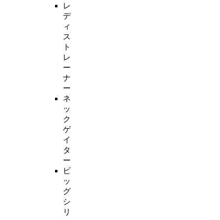
レ
デ
ィ
ス
ト
レ
ー
ナ
ー
ネ
ッ
ク
ゲ
イ
タ
ー
ビ
ッ
グ
シ
リ