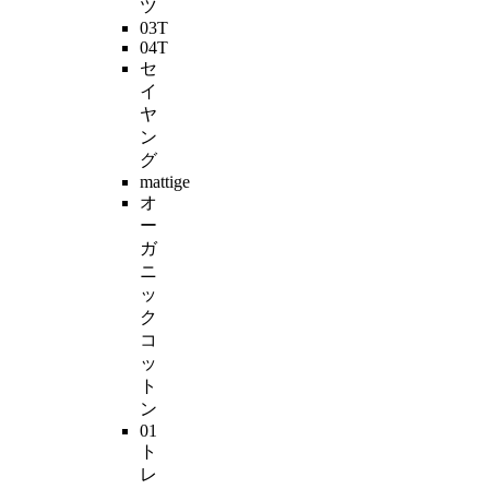
ツ
03T
04T
セ
イ
ヤ
ン
グ
mattige
オ
ー
ガ
ニ
ッ
ク
コ
ッ
ト
ン
01
ト
レ