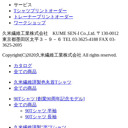
サービス
Tシャツプリントオーダー
トレーナープリントオーダー
ワークショップ
久米繊維工業株式会社 KUME SEN-I Co.,Ltd.
〒130-0012
東京都墨田区太平３－９－６
TEL 03-3625-4188 FAX 03-
3625-2695
Copyright(C)
2020
久米繊維工業株式会社 All rights reserved.
カタログ
全ての商品
久米繊維謹製色丸首Tシャツ
全ての商品
90Tシャツ [創業90周年記念モデル]
全ての商品
90Tシャツ 半袖
90Tシャツ 長袖
久米繊維謹製"楽"Tシャツ