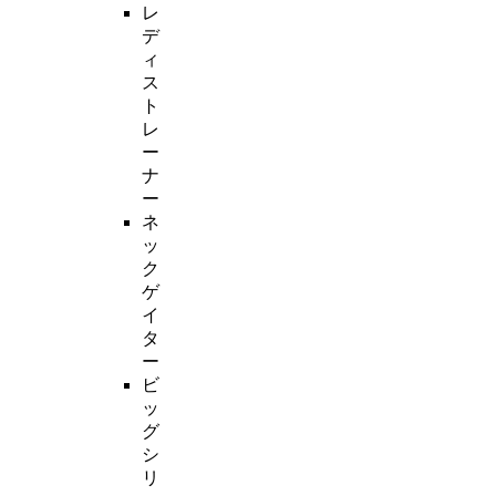
レ
デ
ィ
ス
ト
レ
ー
ナ
ー
ネ
ッ
ク
ゲ
イ
タ
ー
ビ
ッ
グ
シ
リ