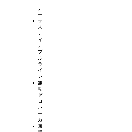
ー
ナ
ー
サ
ス
テ
ィ
ナ
ブ
ル
ラ
イ
ン
無
垢
ゼ
ロ
パ
ー
カ
無