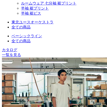
ルームウェア 七分袖 裾プリント
半袖 裾プリント
半袖 裾ピス
東北ユースオーケストラ
全ての商品
ベーシックライン
全ての商品
カタログ
一覧を見る