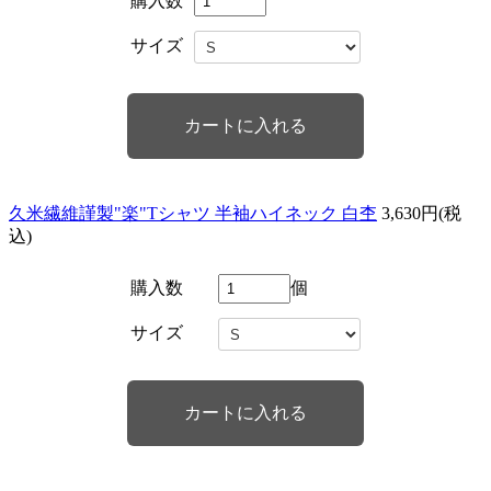
購入数
サイズ
久米繊維謹製"楽"Tシャツ 半袖ハイネック 白杢
3,630円(税
込)
購入数
個
サイズ