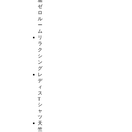
垢
ゼ
ロ
ル
ー
ム
リ
ラ
ク
シ
ン
グ
レ
デ
ィ
ス
T
シ
ャ
ツ
天
竺