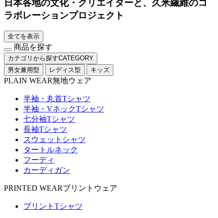
日本各地の文化・クリエイターと、久米繊維のコ
ラボレーションプロジェクト
全てを表示
商品を探す
カテゴリから探す
CATEGORY
男女兼用型
レディス型
キッズ
PLAIN WEAR
無地ウェア
半袖・丸首Tシャツ
半袖・VネックTシャツ
七分袖Tシャツ
長袖Tシャツ
スウェットシャツ
タートルネック
フーディ
カーディガン
PRINTED WEAR
プリントウェア
プリントTシャツ