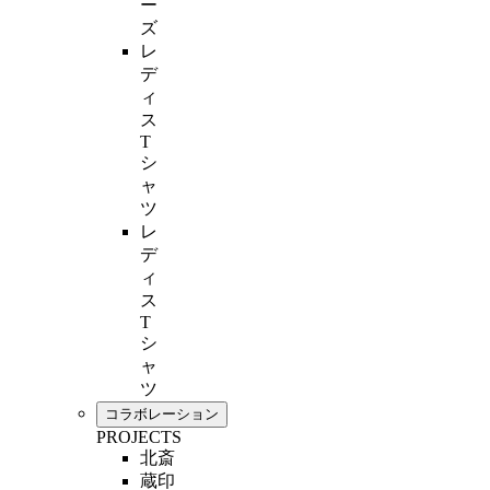
ー
ズ
レ
デ
ィ
ス
T
シ
ャ
ツ
レ
デ
ィ
ス
T
シ
ャ
ツ
コラボレーション
PROJECTS
北斎
蔵印