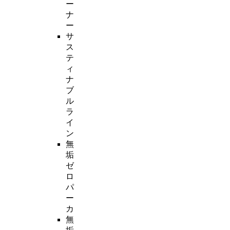
ー
ナ
ー
サ
ス
テ
ィ
ナ
ブ
ル
ラ
イ
ン
無
垢
ゼ
ロ
パ
ー
カ
無