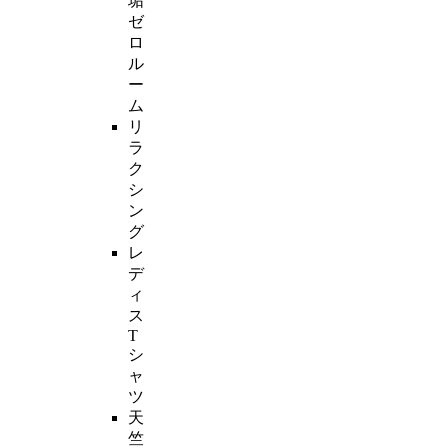
垢
ゼ
ロ
ル
ー
ム
リ
ラ
ク
シ
ン
グ
レ
デ
ィ
ス
T
シ
ャ
ツ
天
竺