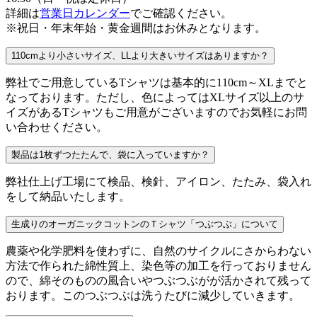
詳細は
営業日カレンダー
でご確認ください。
※祝日・年末年始・黄金週間はお休みとなります。
110cmより小さいサイズ、LLより大きいサイズはありますか？
弊社でご用意しているTシャツは基本的に110cm～XLまでと
なっております。ただし、色によってはXLサイズ以上のサ
イズがあるTシャツもご用意がございますのでお気軽にお問
い合わせください。
製品は1枚ずつたたんで、袋に入っていますか？
弊社仕上げ工場にて検品、検針、アイロン、たたみ、袋入れ
をして納品いたします。
生成りのオーガニックコットンのＴシャツ「つぶつぶ」について
農薬や化学肥料を使わずに、自然のサイクルにさからわない
方法で作られた綿性質上、染色等の加工を行っておりません
ので、綿そのものの風合いやつぶつぶがが活かされて残って
おります。このつぶつぶは洗うたびに減少していきます。