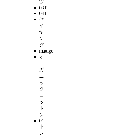
ツ
03T
04T
セ
イ
ヤ
ン
グ
mattige
オ
ー
ガ
ニ
ッ
ク
コ
ッ
ト
ン
01
ト
レ