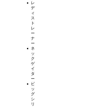
レ
デ
ィ
ス
ト
レ
ー
ナ
ー
ネ
ッ
ク
ゲ
イ
タ
ー
ビ
ッ
グ
シ
リ