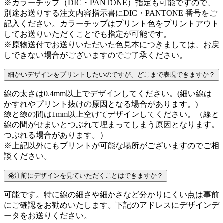
※カラーチップ（DIC・PANTONE）指定も可能ですので、
別途お送りする注文内容指示書にDIC・PANTONE 番号をご
記入ください。カラーチップはプリント色をプリントアウト
してお送りいただくことでも指定が可能です。
※原物送付でお送りいただいた色見本につきましては、お戻
しできない場合がございますのでご了承ください。
細かいデザインをプリントしたいのですが、どこまで表現できますか？
線の太さは
0.4mm以上
でデザインしてください。
(細い線は
かすれやプリント抜けの原因となる場合があります。)
線と線の間は
1mm以上
空けてデザインしてください。
（線と
線の間がせまいとつぶれて埋まってしまう原因となります。
つぶれる場合があります。）
※上記以外にもプリントが可能な場所がございますのでご相
談ください。
発注前にデザインを見ていただくことはできますか？
可能です。特に線の細さや細かさなど分かりにくい点は事前
にご確認をお勧めいたします。下記のアドレスにデザインデ
ータをお送りください。