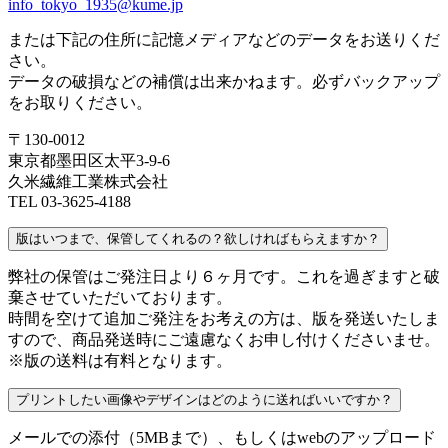
info_tokyo_1935@kume.jp
または下記の住所に記憶メディアなどのデータをお送りくだ
さい。
データの破損などの補償は出来かねます。必ずバックアップ
をお取りください。
〒130-0012
東京都墨田区太平3-9-6
久米繊維工業株式会社
TEL 03-3625-4188
版はいつまで、保管してくれるの？欲しければもらえますか？
弊社の保管はご発注日より６ヶ月です。これを過ぎますと破
棄させていただいております。
時間を空けて追加ご発注をお考えの方は、版を発送いたしま
すので、商品発送時にご遠慮なくお申し付けくださいませ。
※版の送料は有料となります。
プリントしたい画像やデザインはどのように送ればいいですか？
メールでの添付（5MBまで）、もしくはwebのアップロード