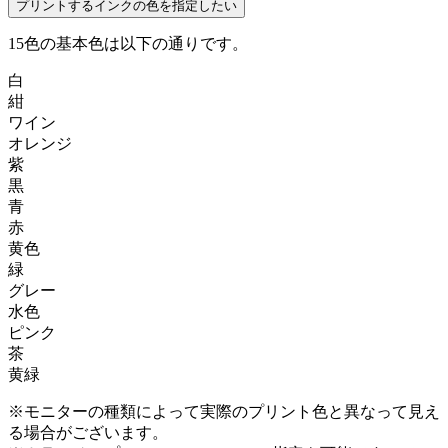
プリントするインクの色を指定したい
15色の基本色は以下の通りです。
白
紺
ワイン
オレンジ
紫
黒
青
赤
黄色
緑
グレー
水色
ピンク
茶
黄緑
※モニターの種類によって実際のプリント色と異なって見え
る場合がございます。