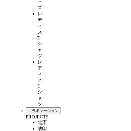
ー
ズ
レ
デ
ィ
ス
T
シ
ャ
ツ
レ
デ
ィ
ス
T
シ
ャ
ツ
コラボレーション
PROJECTS
北斎
蔵印