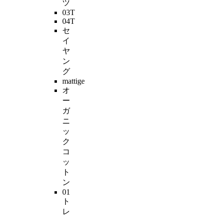
ツ
03T
04T
セ
イ
ヤ
ン
グ
mattige
オ
ー
ガ
ニ
ッ
ク
コ
ッ
ト
ン
01
ト
レ