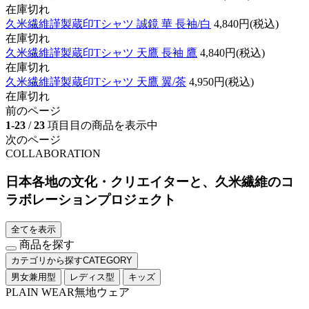
在庫切れ
久米繊維謹製蔵印Tシャツ 誠鏡 華 長袖/白
4,840円(税込)
在庫切れ
久米繊維謹製蔵印Tシャツ 天鷹 長袖 鷹
4,840円(税込)
在庫切れ
久米繊維謹製蔵印Tシャツ 天鷹 翼/茶
4,950円(税込)
在庫切れ
前のページ
1-23
/
23
項目目の商品を表示中
次のページ
COLLABORATION
日本各地の文化・クリエイターと、久米繊維のコ
ラボレーションプロジェクト
全てを表示
商品を探す
カテゴリから探す
CATEGORY
男女兼用型
レディス型
キッズ
PLAIN WEAR
無地ウェア