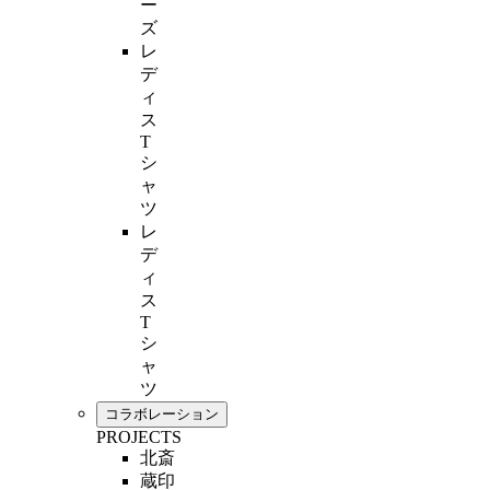
ー
ズ
レ
デ
ィ
ス
T
シ
ャ
ツ
レ
デ
ィ
ス
T
シ
ャ
ツ
コラボレーション
PROJECTS
北斎
蔵印