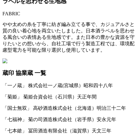
ラベルを思わせる生地感
FABRIC
やや太めの糸を丁寧に紡ぎ編み立てる事で、カジュアルさと
質の良い着心地を両立いたしました。日本酒ラベルを思わせ
る風合いの表情ある生地感です。また日本の豊かな資源を守
りたいとの想いから、自社工場で行う製造工程では、環境配
慮型電力を可能な限り選択し使用しています。
蔵印 協業蔵 一覧
「一ノ蔵」 株式会社一ノ蔵(宮城県）昭和四十八年
「菊姫」 菊姫合資会社（石川県）天正年間
「国士無双」 高砂酒造株式会社（北海道）明治三十二年
「七福神」 菊の司酒造株式会社（岩手県）安永元年
「七本鎗」 冨田酒造有限会社（滋賀県）天文三年