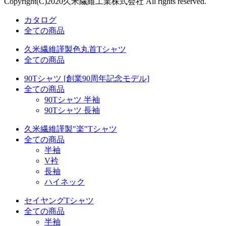
Copyright(C)
2020
久米繊維工業株式会社 All rights reserved.
カタログ
全ての商品
久米繊維謹製色丸首Tシャツ
全ての商品
90Tシャツ [創業90周年記念モデル]
全ての商品
90Tシャツ 半袖
90Tシャツ 長袖
久米繊維謹製"楽"Tシャツ
全ての商品
半袖
V衿
長袖
ハイネック
セイヤングTシャツ
全ての商品
半袖