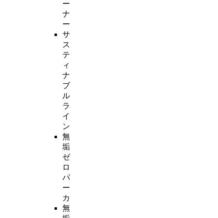
ー
ナ
ー
サ
ス
テ
ィ
ナ
ブ
ル
ラ
イ
ン
無
垢
ゼ
ロ
パ
ー
カ
無