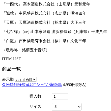
「十四代」 高木酒造株式会社（山形県）元和元年
「誠鏡」 中尾醸造株式会社（広島県）明治四年
「天鷹」 天鷹酒造株式会社（栃木県）大正三年
「七ツ梅」 ㈱小山本家酒造 灘浜福鶴蔵（兵庫県）平成八年
「白龍」 吉田酒造有限会社（福井県）文化三年
（敬称略・銘柄五十音順）
ITEM LIST
商品一覧
表示順
久米繊維謹製蔵印Tシャツ 菊姫/黒
4,950円(税込)
購入数
サイズ