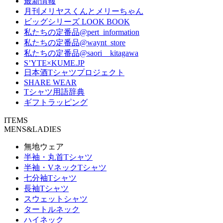
最新情報
月刊メリヤスくんとメリーちゃん
ビッグシリーズ LOOK BOOK
私たちの定番品@pert_information
私たちの定番品@waynt_store
私たちの定番品@saori__kitagawa
S’YTE×KUME.JP
日本酒Tシャツプロジェクト
SHARE WEAR
Tシャツ用語辞典
ギフトラッピング
ITEMS
MENS&LADIES
無地ウェア
半袖・丸首Tシャツ
半袖・VネックTシャツ
七分袖Tシャツ
長袖Tシャツ
スウェットシャツ
タートルネック
ハイネック