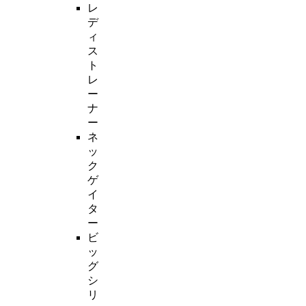
レ
デ
ィ
ス
ト
レ
ー
ナ
ー
ネ
ッ
ク
ゲ
イ
タ
ー
ビ
ッ
グ
シ
リ