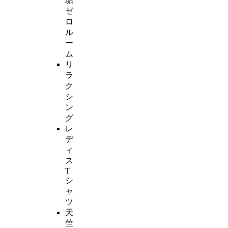
垢
ゼ
ロ
ル
ー
ム
リ
ラ
ク
シ
ン
グ
レ
デ
ィ
ス
T
シ
ャ
ツ
天
竺