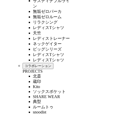
サスティナブルライ
ン
無垢ゼロパーカ
無垢ゼロルーム
リラクシング
レディスTシャツ
天竺
レディストレーナー
ネックゲイター
ビッグシリーズ
レディスTシャツ
レディスTシャツ
コラボレーション
PROJECTS
北斎
蔵印
Kito
ソックスポケット
SHARE WEAR
典型
ルームトゥ
snoodist