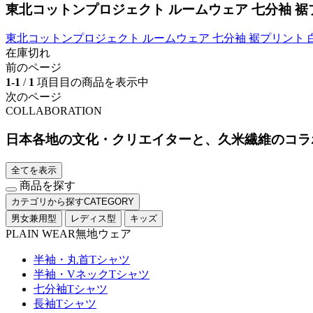
東北コットンプロジェクト ルームウェア 七分袖 裾
東北コットンプロジェクト ルームウェア 七分袖 裾プリント 
在庫切れ
前のページ
1-1
/
1
項目目の商品を表示中
次のページ
COLLABORATION
日本各地の文化・クリエイターと、久米繊維のコラ
全てを表示
商品を探す
カテゴリから探す
CATEGORY
男女兼用型
レディス型
キッズ
PLAIN WEAR
無地ウェア
半袖・丸首Tシャツ
半袖・VネックTシャツ
七分袖Tシャツ
長袖Tシャツ