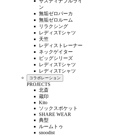
サスティナブルライ
ン
無垢ゼロパーカ
無垢ゼロルーム
リラクシング
レディスTシャツ
天竺
レディストレーナー
ネックゲイター
ビッグシリーズ
レディスTシャツ
レディスTシャツ
コラボレーション
PROJECTS
北斎
蔵印
Kito
ソックスポケット
SHARE WEAR
典型
ルームトゥ
snoodist