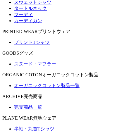
スウェットシャツ
タートルネック
フーディ
カーディガン
PRINTED WEAR
プリントウェア
プリントTシャツ
GOODS
グッズ
スヌード・マフラー
ORGANIC COTON
オーガニックコットン製品
オーガニックコットン製品一覧
ARCHIVE
完売商品
完売商品一覧
PLANE WEAR
無地ウェア
半袖・丸首Tシャツ