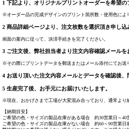
1
下記より、オリジナルプリントオーダーを希望の
※オーダー品の完成デザインのプリント箇所数・使用色によ
2
商品詳細ページより、注文枚数を選択頂き申し込
画面の案内に従って、決済手続きを完了ください。
3
ご注文後、弊社担当者より注文内容確認メールを
※その際にプリントデータを郵送またはメール添付にてお送
4
お送り頂いた注文内容メールとデータを確認後、
5
生産完了後、お手元にお届けいたします。
※現在、おかげさまで工場が大変混み合っており、通常より
【納期目安】
ご希望の色・サイズの製品在庫がある場合 約30営業日～40
ご希望の色・サイズの製品在庫がない場合 約60～90営業日