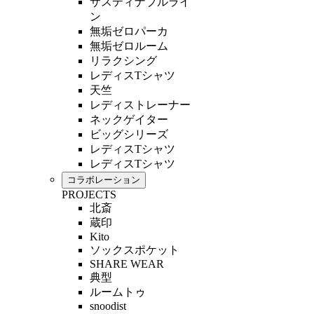
サスティナブルライ
ン
無垢ゼロパーカ
無垢ゼロルーム
リラクシング
レディスTシャツ
天竺
レディストレーナー
ネックゲイター
ビッグシリーズ
レディスTシャツ
レディスTシャツ
コラボレーション
PROJECTS
北斎
蔵印
Kito
ソックスポケット
SHARE WEAR
典型
ルームトゥ
snoodist