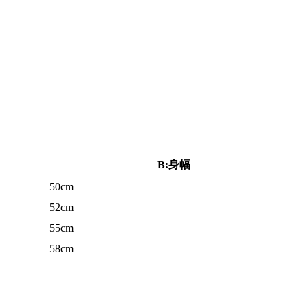
B:身幅
50cm
52cm
55cm
58cm