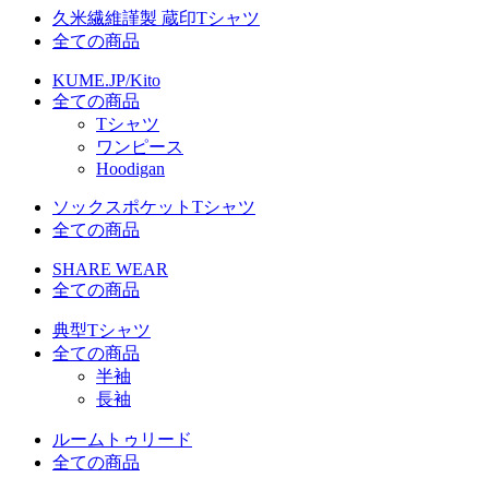
久米繊維謹製 蔵印Tシャツ
全ての商品
KUME.JP/Kito
全ての商品
Tシャツ
ワンピース
Hoodigan
ソックスポケットTシャツ
全ての商品
SHARE WEAR
全ての商品
典型Tシャツ
全ての商品
半袖
長袖
ルームトゥリード
全ての商品