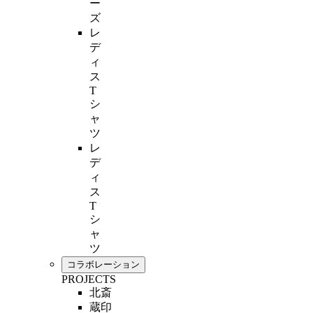
ー
ズ
レ
デ
ィ
ス
T
シ
ャ
ツ
レ
デ
ィ
ス
T
シ
ャ
ツ
コラボレーション
PROJECTS
北斎
蔵印