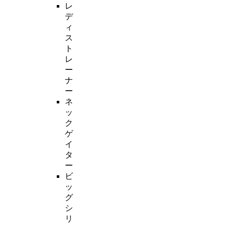
レ
デ
ィ
ス
ト
レ
ー
ナ
ー
ネ
ッ
ク
ゲ
イ
タ
ー
ビ
ッ
グ
シ
リ