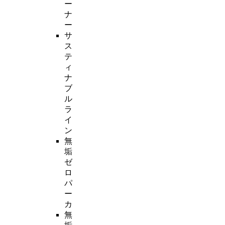
ー
ナ
ー
サ
ス
テ
ィ
ナ
ブ
ル
ラ
イ
ン
無
垢
ゼ
ロ
パ
ー
カ
無