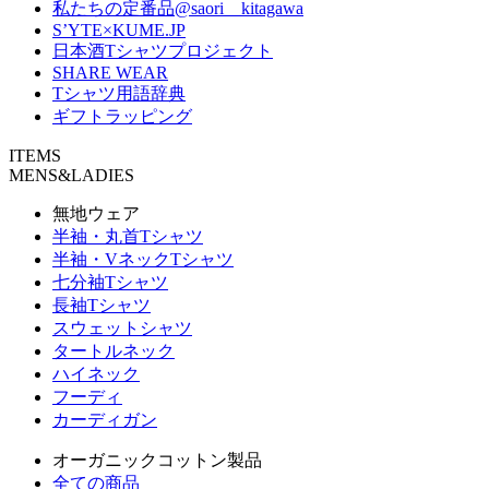
私たちの定番品@saori__kitagawa
S’YTE×KUME.JP
日本酒Tシャツプロジェクト
SHARE WEAR
Tシャツ用語辞典
ギフトラッピング
ITEMS
MENS&LADIES
無地ウェア
半袖・丸首Tシャツ
半袖・VネックTシャツ
七分袖Tシャツ
長袖Tシャツ
スウェットシャツ
タートルネック
ハイネック
フーディ
カーディガン
オーガニックコットン製品
全ての商品