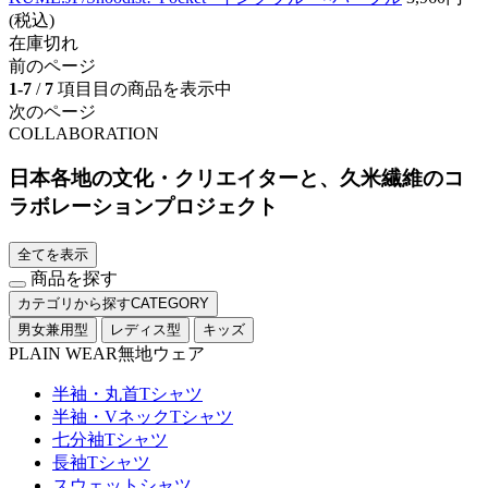
(税込)
在庫切れ
前のページ
1-7
/
7
項目目の商品を表示中
次のページ
COLLABORATION
日本各地の文化・クリエイターと、久米繊維のコ
ラボレーションプロジェクト
全てを表示
商品を探す
カテゴリから探す
CATEGORY
男女兼用型
レディス型
キッズ
PLAIN WEAR
無地ウェア
半袖・丸首Tシャツ
半袖・VネックTシャツ
七分袖Tシャツ
長袖Tシャツ
スウェットシャツ