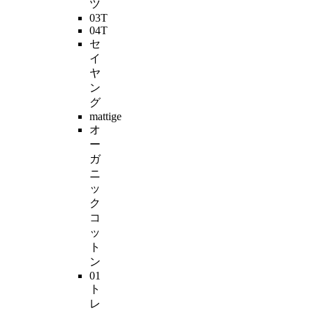
ツ
03T
04T
セ
イ
ヤ
ン
グ
mattige
オ
ー
ガ
ニ
ッ
ク
コ
ッ
ト
ン
01
ト
レ