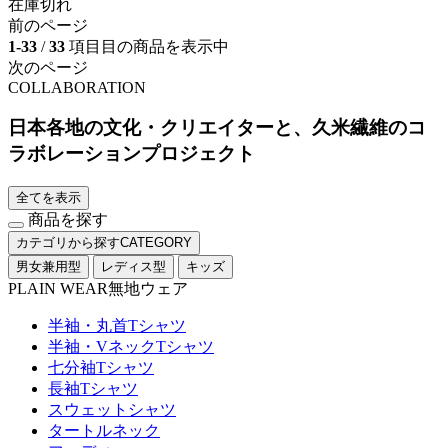
在庫切れ
前のページ
1-33
/
33
項目目の商品を表示中
次のページ
COLLABORATION
日本各地の文化・クリエイターと、久米繊維のコ
ラボレーションプロジェクト
全てを表示
商品を探す
カテゴリから探す
CATEGORY
男女兼用型
レディス型
キッズ
PLAIN WEAR
無地ウェア
半袖・丸首Tシャツ
半袖・VネックTシャツ
七分袖Tシャツ
長袖Tシャツ
スウェットシャツ
タートルネック