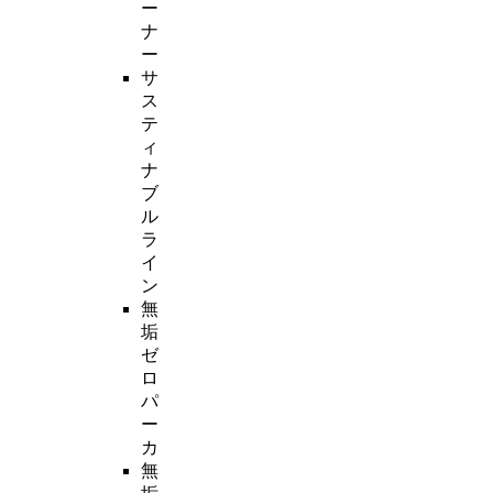
ー
ナ
ー
サ
ス
テ
ィ
ナ
ブ
ル
ラ
イ
ン
無
垢
ゼ
ロ
パ
ー
カ
無