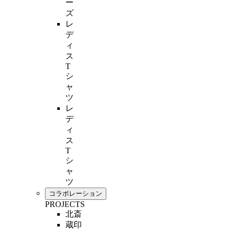
ー
ズ
レ
デ
ィ
ス
T
シ
ャ
ツ
レ
デ
ィ
ス
T
シ
ャ
ツ
コラボレーション
PROJECTS
北斎
蔵印