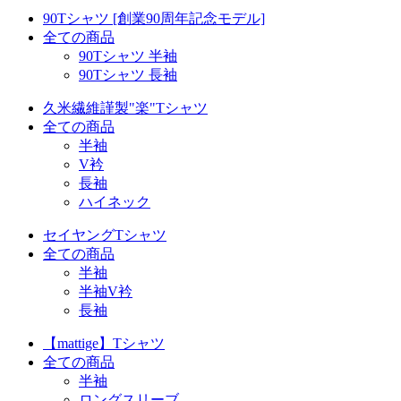
90Tシャツ [創業90周年記念モデル]
全ての商品
90Tシャツ 半袖
90Tシャツ 長袖
久米繊維謹製"楽"Tシャツ
全ての商品
半袖
V衿
長袖
ハイネック
セイヤングTシャツ
全ての商品
半袖
半袖V衿
長袖
【mattige】Tシャツ
全ての商品
半袖
ロングスリーブ