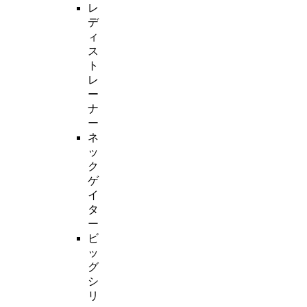
レ
デ
ィ
ス
ト
レ
ー
ナ
ー
ネ
ッ
ク
ゲ
イ
タ
ー
ビ
ッ
グ
シ
リ