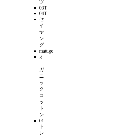
ツ
03T
04T
セ
イ
ヤ
ン
グ
mattige
オ
ー
ガ
ニ
ッ
ク
コ
ッ
ト
ン
01
ト
レ