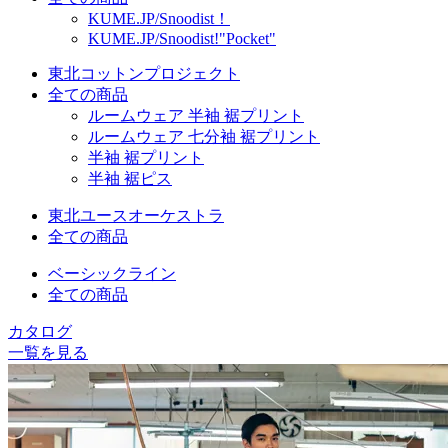
KUME.JP/Snoodist！
KUME.JP/Snoodist!"Pocket"
東北コットンプロジェクト
全ての商品
ルームウェア 半袖 裾プリント
ルームウェア 七分袖 裾プリント
半袖 裾プリント
半袖 裾ピス
東北ユースオーケストラ
全ての商品
ベーシックライン
全ての商品
カタログ
一覧を見る