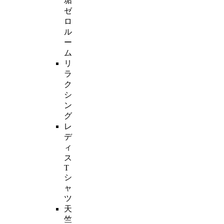
垢
ゼ
ロ
ル
ー
ム
リ
ラ
ク
シ
ン
グ
レ
デ
ィ
ス
T
シ
ャ
ツ
天
竺