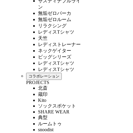
サスティナブルライ
ン
無垢ゼロパーカ
無垢ゼロルーム
リラクシング
レディスTシャツ
天竺
レディストレーナー
ネックゲイター
ビッグシリーズ
レディスTシャツ
レディスTシャツ
コラボレーション
PROJECTS
北斎
蔵印
Kito
ソックスポケット
SHARE WEAR
典型
ルームトゥ
snoodist