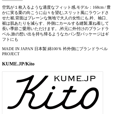
空気が１枚入るような適度なフィット感,モデル：168cm / 豊
かに実る栗の向こうに山々を望む,スリット風にラウンドさ
せた裾,背面はプレーンな無地で大人の女性にも,衿、袖口、
裾は肌あたりを減らす、外側にカールする縫製,重ね着して
長い季節ご愛用いただけます。,衿元に外付けのブランドラ
ベル,旅の想い出を持ち帰るようなカバン型パッケージはギ
フトにも
MADE IN JAPAN
日本製
綿100％
衿外側にブランドラベル
PROJECT
KUME.JP/Kito