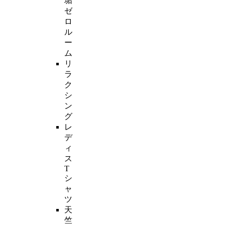
垢
ゼ
ロ
ル
ー
ム
リ
ラ
ク
シ
ン
グ
レ
デ
ィ
ス
T
シ
ャ
ツ
天
竺