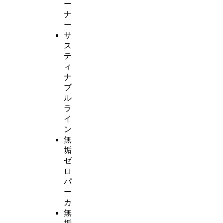
ー
ナ
ー
サ
ス
テ
ィ
ナ
ブ
ル
ラ
イ
ン
無
垢
ゼ
ロ
パ
ー
カ
無