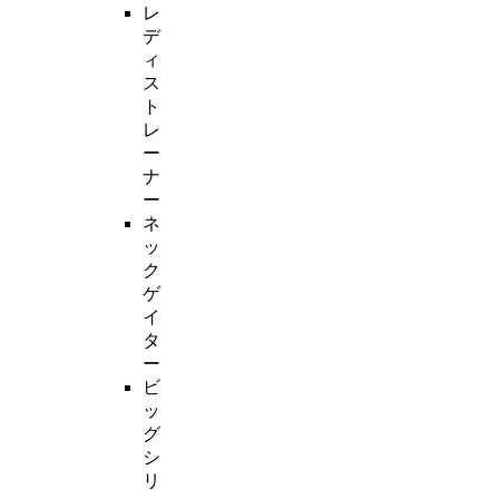
レ
デ
ィ
ス
ト
レ
ー
ナ
ー
ネ
ッ
ク
ゲ
イ
タ
ー
ビ
ッ
グ
シ
リ