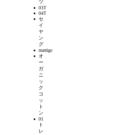
ツ
03T
04T
セ
イ
ヤ
ン
グ
mattige
オ
ー
ガ
ニ
ッ
ク
コ
ッ
ト
ン
01
ト
レ