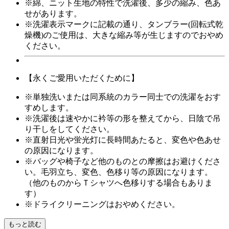
※綿、ニット生地の特性で洗濯後、多少の縮み、色あ
せがあります。
※洗濯表示マークに記載の通り、タンブラー(回転式乾
燥機)のご使用は、大きな縮み等が生じますのでおやめ
ください。
【永くご愛用いただくために】
※単独洗いまたは同系統のカラー同士での洗濯をおす
すめします。
※洗濯後は速やかに衿等の形を整えてから、日陰で吊
り干しをしてください。
※直射日光や蛍光灯に長時間あたると、変色や色あせ
の原因になります。
※バッグや椅子など他のものとの摩擦はお避けくださ
い。毛羽立ち、変色、色移り等の原因になります。
（他のものからＴシャツへ色移りする場合もありま
す）
※ドライクリーニングはおやめください。
もっと読む