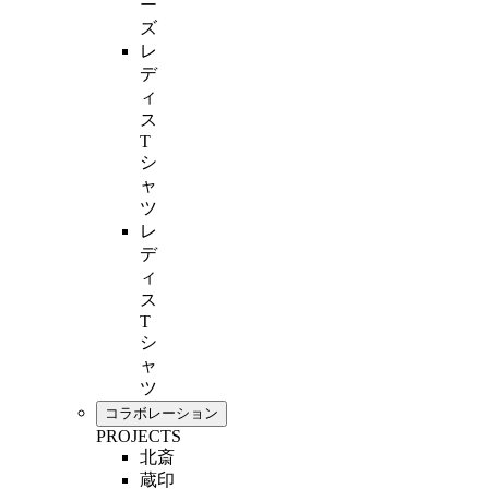
ー
ズ
レ
デ
ィ
ス
T
シ
ャ
ツ
レ
デ
ィ
ス
T
シ
ャ
ツ
コラボレーション
PROJECTS
北斎
蔵印