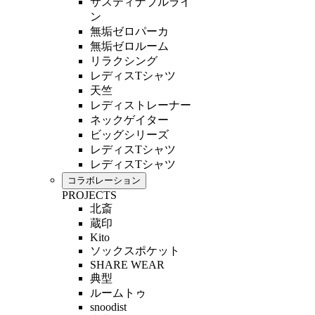
サスティナブルライ
ン
無垢ゼロパーカ
無垢ゼロルーム
リラクシング
レディスTシャツ
天竺
レディストレーナー
ネックゲイター
ビッグシリーズ
レディスTシャツ
レディスTシャツ
コラボレーション
PROJECTS
北斎
蔵印
Kito
ソックスポケット
SHARE WEAR
典型
ルームトゥ
snoodist