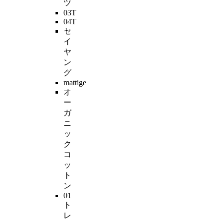
ツ
03T
04T
セ
イ
ヤ
ン
グ
mattige
オ
ー
ガ
ニ
ッ
ク
コ
ッ
ト
ン
01
ト
レ