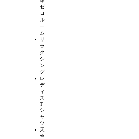
垢
ゼ
ロ
ル
ー
ム
リ
ラ
ク
シ
ン
グ
レ
デ
ィ
ス
T
シ
ャ
ツ
天
竺