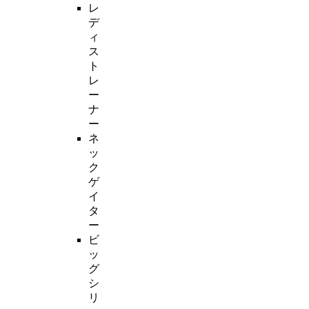
レ
デ
ィ
ス
ト
レ
ー
ナ
ー
ネ
ッ
ク
ゲ
イ
タ
ー
ビ
ッ
グ
シ
リ