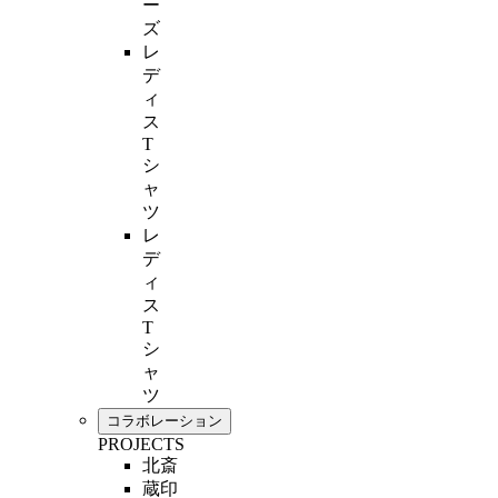
ー
ズ
レ
デ
ィ
ス
T
シ
ャ
ツ
レ
デ
ィ
ス
T
シ
ャ
ツ
コラボレーション
PROJECTS
北斎
蔵印