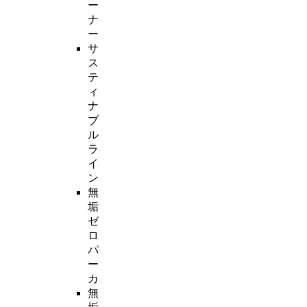
ー
ナ
ー
サ
ス
テ
ィ
ナ
ブ
ル
ラ
イ
ン
無
垢
ゼ
ロ
パ
ー
カ
無