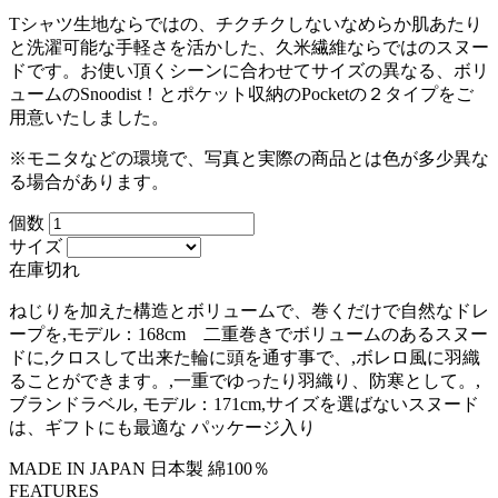
Tシャツ生地ならではの、チクチクしないなめらか肌あたり
と洗濯可能な手軽さを活かした、久米繊維ならではのスヌー
ドです。お使い頂くシーンに合わせてサイズの異なる、ボリ
ュームのSnoodist！とポケット収納のPocketの２タイプをご
用意いたしました。
※モニタなどの環境で、写真と実際の商品とは色が多少異な
る場合があります。
個数
サイズ
在庫切れ
ねじりを加えた構造とボリュームで、巻くだけで自然なドレ
ープを,モデル：168cm 二重巻きでボリュームのあるスヌー
ドに,クロスして出来た輪に頭を通す事で、,ボレロ風に羽織
ることができます。,一重でゆったり羽織り、防寒として。,
ブランドラベル, モデル：171cm,サイズを選ばないスヌード
は、ギフトにも最適な パッケージ入り
MADE IN JAPAN
日本製
綿100％
FEATURES