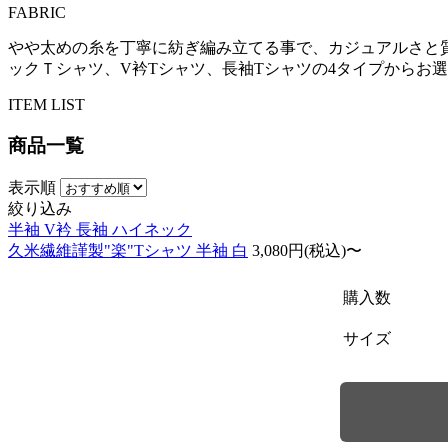
FABRIC
やや太めの糸を丁寧に紡ぎ編み立てる事で、カジュアルさと
ックＴシャツ、V衿Tシャツ、長袖Tシャツの4タイプからお
ITEM LIST
商品一覧
表示順
絞り込み
半袖
V衿
長袖
ハイネック
久米繊維謹製"楽"Tシャツ 半袖 白
3,080円(税込)〜
購入数
サイズ