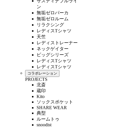
サスティナブルライ
ン
無垢ゼロパーカ
無垢ゼロルーム
リラクシング
レディスTシャツ
天竺
レディストレーナー
ネックゲイター
ビッグシリーズ
レディスTシャツ
レディスTシャツ
コラボレーション
PROJECTS
北斎
蔵印
Kito
ソックスポケット
SHARE WEAR
典型
ルームトゥ
snoodist