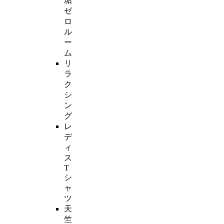
垢
ゼ
ロ
ル
ー
ム
リ
ラ
ク
シ
ン
グ
レ
デ
ィ
ス
T
シ
ャ
ツ
天
竺