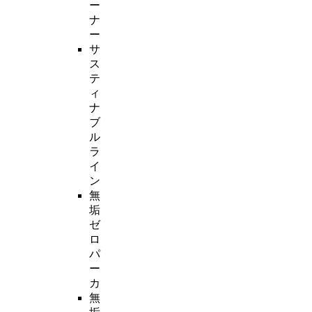
ー
ナ
ー
サ
ス
テ
ィ
ナ
ブ
ル
ラ
イ
ン
無
垢
ゼ
ロ
パ
ー
カ
無