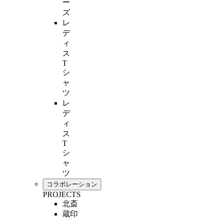
ー
ズ
レ
デ
ィ
ス
T
シ
ャ
ツ
レ
デ
ィ
ス
T
シ
ャ
ツ
コラボレーション
PROJECTS
北斎
蔵印