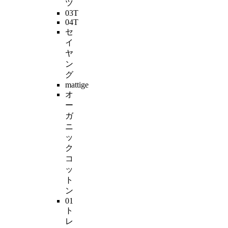
ツ
03T
04T
セ
イ
ヤ
ン
グ
mattige
オ
ー
ガ
ニ
ッ
ク
コ
ッ
ト
ン
01
ト
レ