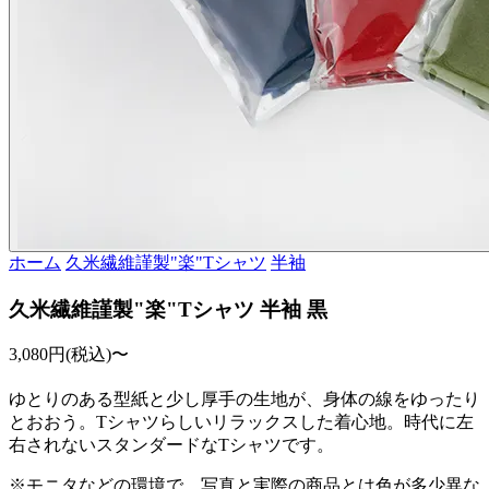
ホーム
久米繊維謹製"楽"Tシャツ
半袖
久米繊維謹製"楽"Tシャツ 半袖 黒
3,080円(税込)〜
ゆとりのある型紙と少し厚手の生地が、身体の線をゆったり
とおおう。Tシャツらしいリラックスした着心地。時代に左
右されないスタンダードなTシャツです。
※モニタなどの環境で、写真と実際の商品とは色が多少異な