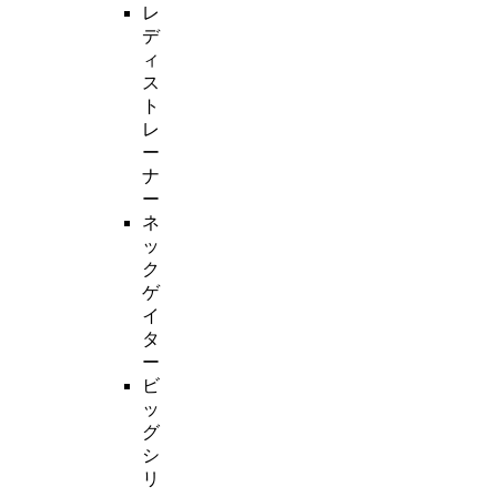
レ
デ
ィ
ス
ト
レ
ー
ナ
ー
ネ
ッ
ク
ゲ
イ
タ
ー
ビ
ッ
グ
シ
リ