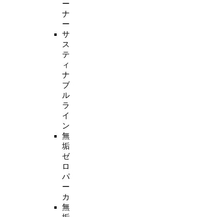
ー
ナ
ー
サ
ス
テ
ィ
ナ
ブ
ル
ラ
イ
ン
無
垢
ゼ
ロ
パ
ー
カ
無