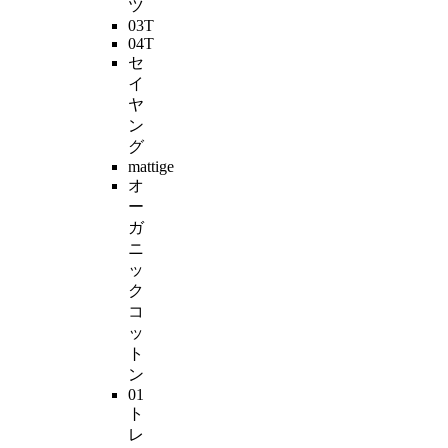
ツ
03T
04T
セ
イ
ヤ
ン
グ
mattige
オ
ー
ガ
ニ
ッ
ク
コ
ッ
ト
ン
01
ト
レ