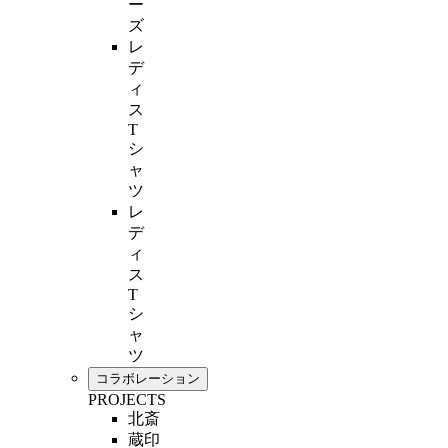
ー
ズ
レ
デ
ィ
ス
T
シ
ャ
ツ
レ
デ
ィ
ス
T
シ
ャ
ツ
コラボレーション
PROJECTS
北斎
蔵印