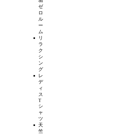
垢
ゼ
ロ
ル
ー
ム
リ
ラ
ク
シ
ン
グ
レ
デ
ィ
ス
T
シ
ャ
ツ
天
竺