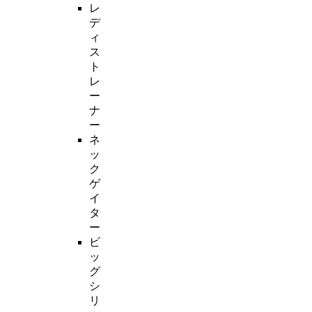
レ
デ
ィ
ス
ト
レ
ー
ナ
ー
ネ
ッ
ク
ゲ
イ
タ
ー
ビ
ッ
グ
シ
リ