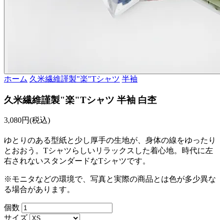
ホーム
久米繊維謹製"楽"Tシャツ
半袖
久米繊維謹製"楽"Tシャツ 半袖 白杢
3,080円(税込)
ゆとりのある型紙と少し厚手の生地が、身体の線をゆったり
とおおう。Tシャツらしいリラックスした着心地。時代に左
右されないスタンダードなTシャツです。
※モニタなどの環境で、写真と実際の商品とは色が多少異な
る場合があります。
個数
サイズ