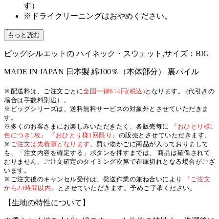
す）
※ドライクリーニングはおやめください。
もっと読む
ビッグシルエットの ハイネック・スウェット,サイズ：BIG
MADE IN JAPAN
日本製
綿100％（本体部分）
裏パイル
※配送料は、ご注文ごとに
全国一律814円(税込)
となります。 (代引きの
場合は手数料別途）。
※ビッグシリーズは、送料無料サービスの対象外とさせていただきま
す。
※多くのお客さまにお楽しみいただきたく、各販売毎に
『おひとり様1
色につき1枚』 『おひとり様1回限り』
の販売とさせていただきます。
※
ご注文は先着順となります。
買い物かごに商品が入っておりまして
も、「注文内容を確定する」ボタンを押すまでは、 商品は確保されて
おりません。ご注文確定のタイミング次第で在庫切れとなる場合がござ
います。
※ご注文後のキャンセル受付は、発送作業の兼ね合いにより
『ご注文
から24時間以内』
とさせていただきます。予めご了承ください。
【生地の特性について】