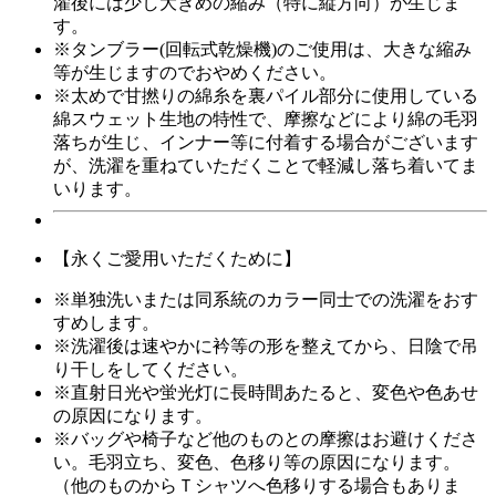
濯後には少し大きめの縮み（特に縦方向）が生じま
す。
※タンブラー(回転式乾燥機)のご使用は、大きな縮み
等が生じますのでおやめください。
※太めで甘撚りの綿糸を裏パイル部分に使用している
綿スウェット生地の特性で、摩擦などにより綿の毛羽
落ちが生じ、インナー等に付着する場合がございます
が、洗濯を重ねていただくことで軽減し落ち着いてま
いります。
【永くご愛用いただくために】
※単独洗いまたは同系統のカラー同士での洗濯をおす
すめします。
※洗濯後は速やかに衿等の形を整えてから、日陰で吊
り干しをしてください。
※直射日光や蛍光灯に長時間あたると、変色や色あせ
の原因になります。
※バッグや椅子など他のものとの摩擦はお避けくださ
い。毛羽立ち、変色、色移り等の原因になります。
（他のものからＴシャツへ色移りする場合もありま