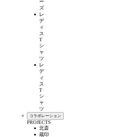
ー
ズ
レ
デ
ィ
ス
T
シ
ャ
ツ
レ
デ
ィ
ス
T
シ
ャ
ツ
コラボレーション
PROJECTS
北斎
蔵印