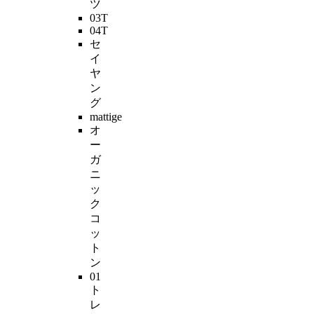
ツ
03T
04T
セ
イ
ヤ
ン
グ
mattige
オ
ー
ガ
ニ
ッ
ク
コ
ッ
ト
ン
01
ト
レ