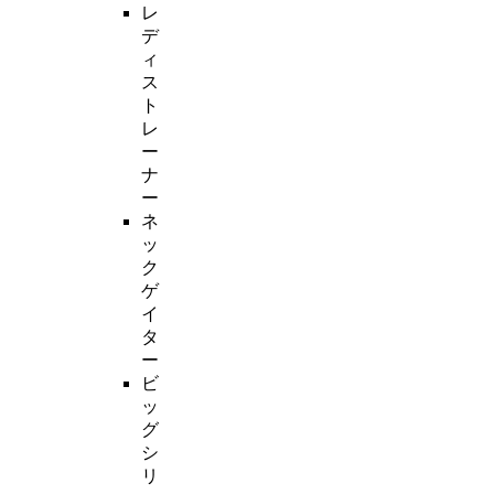
レ
デ
ィ
ス
ト
レ
ー
ナ
ー
ネ
ッ
ク
ゲ
イ
タ
ー
ビ
ッ
グ
シ
リ