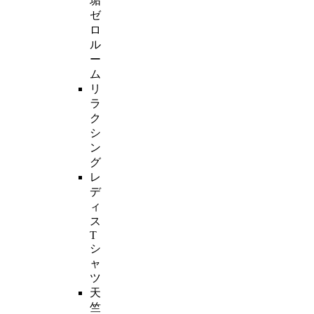
垢
ゼ
ロ
ル
ー
ム
リ
ラ
ク
シ
ン
グ
レ
デ
ィ
ス
T
シ
ャ
ツ
天
竺