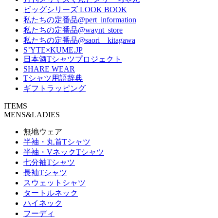
ビッグシリーズ LOOK BOOK
私たちの定番品@pert_information
私たちの定番品@waynt_store
私たちの定番品@saori__kitagawa
S’YTE×KUME.JP
日本酒Tシャツプロジェクト
SHARE WEAR
Tシャツ用語辞典
ギフトラッピング
ITEMS
MENS&LADIES
無地ウェア
半袖・丸首Tシャツ
半袖・VネックTシャツ
七分袖Tシャツ
長袖Tシャツ
スウェットシャツ
タートルネック
ハイネック
フーディ