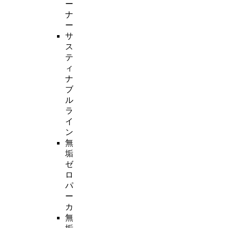
ー
ナ
ー
サ
ス
テ
ィ
ナ
ブ
ル
ラ
イ
ン
無
垢
ゼ
ロ
パ
ー
カ
無