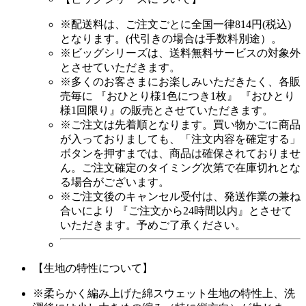
※配送料は、ご注文ごとに
全国一律814円(税込)
となります。(代引きの場合は手数料別途）。
※ビッグシリーズは、送料無料サービスの対象外
とさせていただきます。
※多くのお客さまにお楽しみいただきたく、各販
売毎に
『おひとり様1色につき1枚』 『おひとり
様1回限り』
の販売とさせていただきます。
※
ご注文は先着順となります。
買い物かごに商品
が入っておりましても、「注文内容を確定する」
ボタンを押すまでは、商品は確保されておりませ
ん。ご注文確定のタイミング次第で在庫切れとな
る場合がございます。
※ご注文後のキャンセル受付は、発送作業の兼ね
合いにより
『ご注文から24時間以内』
とさせて
いただきます。予めご了承ください。
【生地の特性について】
※柔らかく編み上げた綿スウェット生地の特性上、洗