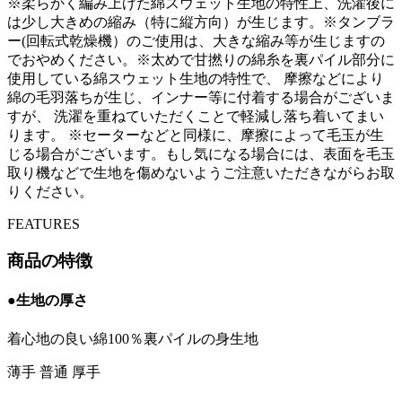
※柔らかく編み上げた綿スウェット生地の特性上、洗濯後に
は少し大きめの縮み（特に縦方向）が生じます。
※タンブラ
ー(回転式乾燥機）のご使用は、大きな縮み等が生じますの
でおやめください。
※太めで甘撚りの綿糸を裏パイル部分に
使用している綿スウェット生地の特性で、 摩擦などにより
綿の毛羽落ちが生じ、インナー等に付着する場合がございま
すが、 洗濯を重ねていただくことで軽減し落ち着いてまい
ります。
※セーターなどと同様に、摩擦によって毛玉が生
じる場合がございます。もし気になる場合には、表面を毛玉
取り機などで生地を傷めないようご注意いただきながらお取
りください。
FEATURES
商品の特徴
●生地の厚さ
着心地の良い綿100％裏パイルの身生地
薄手
普通
厚手