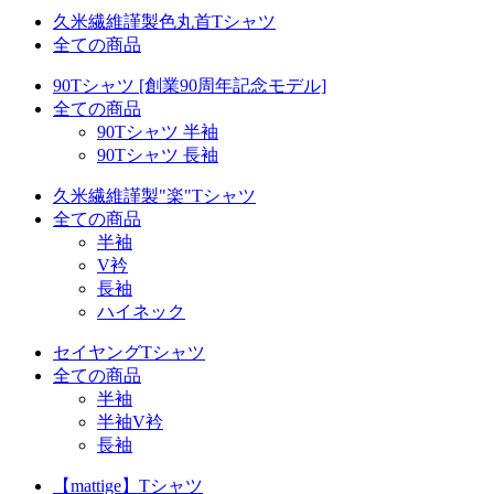
久米繊維謹製色丸首Tシャツ
全ての商品
90Tシャツ [創業90周年記念モデル]
全ての商品
90Tシャツ 半袖
90Tシャツ 長袖
久米繊維謹製"楽"Tシャツ
全ての商品
半袖
V衿
長袖
ハイネック
セイヤングTシャツ
全ての商品
半袖
半袖V衿
長袖
【mattige】Tシャツ