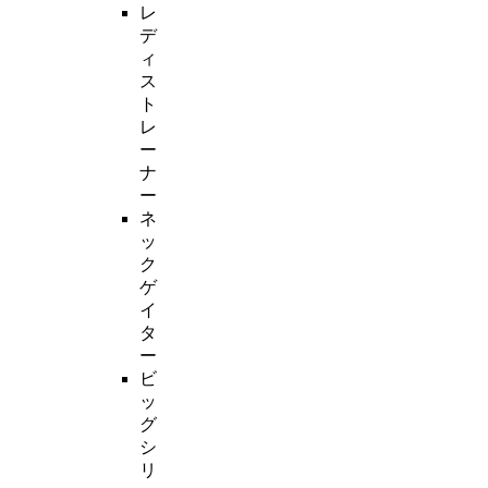
レ
デ
ィ
ス
ト
レ
ー
ナ
ー
ネ
ッ
ク
ゲ
イ
タ
ー
ビ
ッ
グ
シ
リ