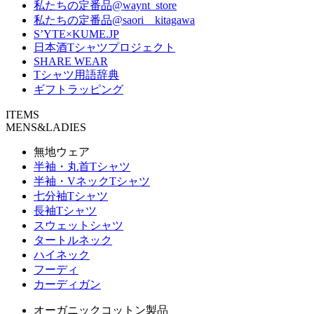
私たちの定番品@waynt_store
私たちの定番品@saori__kitagawa
S’YTE×KUME.JP
日本酒Tシャツプロジェクト
SHARE WEAR
Tシャツ用語辞典
ギフトラッピング
ITEMS
MENS&LADIES
無地ウェア
半袖・丸首Tシャツ
半袖・VネックTシャツ
七分袖Tシャツ
長袖Tシャツ
スウェットシャツ
タートルネック
ハイネック
フーディ
カーディガン
オーガニックコットン製品