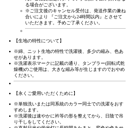
る場合がございます。
※ご注文後のキャンセル受付は、発送作業の兼ね
合いにより
『ご注文から24時間以内』
とさせて
いただきます。予めご了承ください。
【生地の特性について】
※綿、ニット生地の特性で洗濯後、多少の縮み、色あ
せがあります。
※洗濯表示マークに記載の通り、タンブラー(回転式乾
燥機)のご使用は、大きな縮み等が生じますのでおやめ
ください。
【永くご愛用いただくために】
※単独洗いまたは同系統のカラー同士での洗濯をおす
すめします。
※洗濯後は速やかに衿等の形を整えてから、日陰で吊
り干しをしてください。
※直射日光や蛍光灯に長時間あたると、変色や色あせ