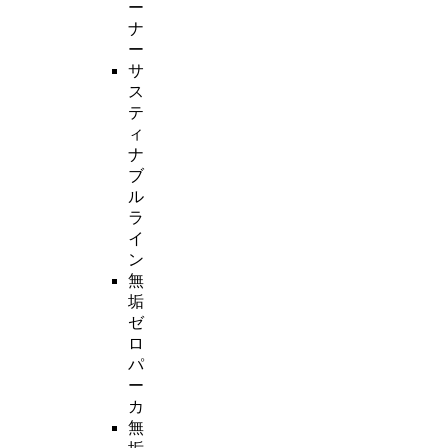
ー
ナ
ー
サ
ス
テ
ィ
ナ
ブ
ル
ラ
イ
ン
無
垢
ゼ
ロ
パ
ー
カ
無