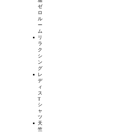
垢
ゼ
ロ
ル
ー
ム
リ
ラ
ク
シ
ン
グ
レ
デ
ィ
ス
T
シ
ャ
ツ
天
竺