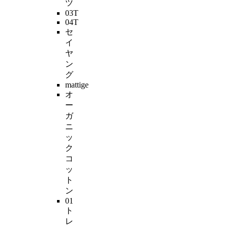
ツ
03T
04T
セ
イ
ヤ
ン
グ
mattige
オ
ー
ガ
ニ
ッ
ク
コ
ッ
ト
ン
01
ト
レ