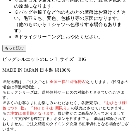
の原因になります。
※バッグや椅子など他のものとの摩擦はお避けくださ
い。毛羽立ち、変色、色移り等の原因になります。
（他のものからＴシャツへ色移りする場合もありま
す）
※ドライクリーニングはおやめください。
もっと読む
ビッグシルエットのロンＴ,サイズ：BIG
MADE IN JAPAN
日本製
綿100％
※配送料は、ご注文ごとに
全国一律814円(税込)
となります。 (代引きの
場合は手数料別途）。
※ビッグシリーズは、送料無料サービスの対象外とさせていただきま
す。
※多くのお客さまにお楽しみいただきたく、各販売毎に
『おひとり様1
色につき1枚』 『おひとり様1回限り』
の販売とさせていただきます。
※
ご注文は先着順となります。
買い物かごに商品が入っておりまして
も、「注文内容を確定する」ボタンを押すまでは、 商品は確保されて
おりません。ご注文確定のタイミング次第で在庫切れとなる場合がござ
います。