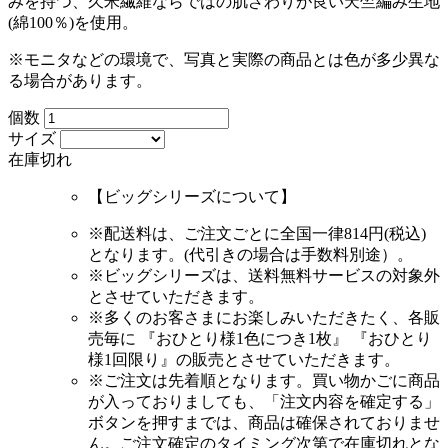
みを持つ、久米繊維ならではの肌ざわりが良い天竺編み生地
(綿100％)を使用。
※モニタなどの環境で、写真と実際の商品とは色が多少異な
る場合があります。
個数
サイズ
在庫切れ
【ビッグシリーズについて】
※配送料は、ご注文ごとに
全国一律814円(税込)
となります。(代引きの場合は手数料別途）。
※ビッグシリーズは、送料無料サービスの対象外
とさせていただきます。
※多くのお客さまにお楽しみいただきたく、各販
売毎に
『おひとり様1色につき1枚』 『おひとり
様1回限り』
の販売とさせていただきます。
※
ご注文は先着順となります。
買い物かごに商品
が入っておりましても、「注文内容を確定する」
ボタンを押すまでは、商品は確保されておりませ
ん。ご注文確定のタイミング次第で在庫切れとな