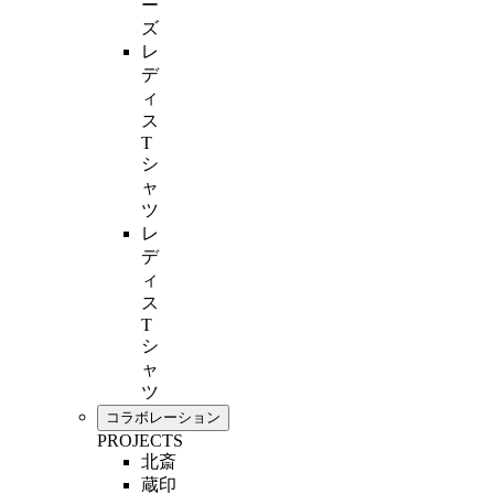
ー
ズ
レ
デ
ィ
ス
T
シ
ャ
ツ
レ
デ
ィ
ス
T
シ
ャ
ツ
コラボレーション
PROJECTS
北斎
蔵印