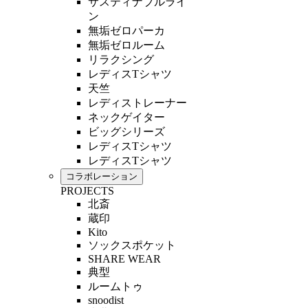
サスティナブルライ
ン
無垢ゼロパーカ
無垢ゼロルーム
リラクシング
レディスTシャツ
天竺
レディストレーナー
ネックゲイター
ビッグシリーズ
レディスTシャツ
レディスTシャツ
コラボレーション
PROJECTS
北斎
蔵印
Kito
ソックスポケット
SHARE WEAR
典型
ルームトゥ
snoodist