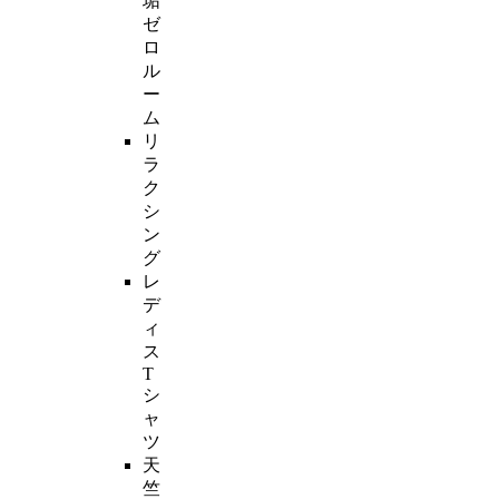
垢
ゼ
ロ
ル
ー
ム
リ
ラ
ク
シ
ン
グ
レ
デ
ィ
ス
T
シ
ャ
ツ
天
竺