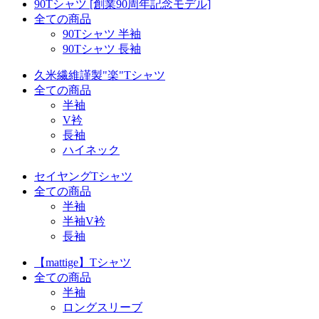
90Tシャツ [創業90周年記念モデル]
全ての商品
90Tシャツ 半袖
90Tシャツ 長袖
久米繊維謹製"楽"Tシャツ
全ての商品
半袖
V衿
長袖
ハイネック
セイヤングTシャツ
全ての商品
半袖
半袖V衿
長袖
【mattige】Tシャツ
全ての商品
半袖
ロングスリーブ