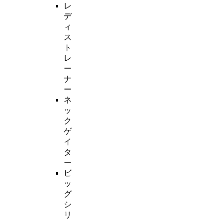
レ
デ
ィ
ス
ト
レ
ー
ナ
ー
ネ
ッ
ク
ゲ
イ
タ
ー
ビ
ッ
グ
シ
リ