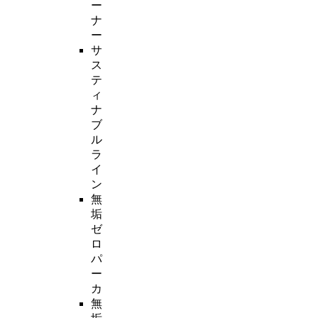
ー
ナ
ー
サ
ス
テ
ィ
ナ
ブ
ル
ラ
イ
ン
無
垢
ゼ
ロ
パ
ー
カ
無