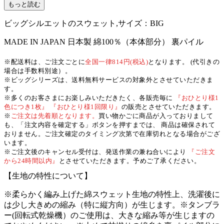
もっと読む
ビッグシルエットのスウェット,サイズ：BIG
MADE IN JAPAN
日本製
綿100％（本体部分）
裏パイル
※配送料は、ご注文ごとに
全国一律814円(税込)
となります。 (代引きの
場合は手数料別途）。
※ビッグシリーズは、送料無料サービスの対象外とさせていただきま
す。
※多くのお客さまにお楽しみいただきたく、各販売毎に
『おひとり様1
色につき1枚』 『おひとり様1回限り』
の販売とさせていただきます。
※
ご注文は先着順となります。
買い物かごに商品が入っておりまして
も、「注文内容を確定する」ボタンを押すまでは、 商品は確保されて
おりません。ご注文確定のタイミング次第で在庫切れとなる場合がござ
います。
※ご注文後のキャンセル受付は、発送作業の兼ね合いにより
『ご注文
から24時間以内』
とさせていただきます。予めご了承ください。
【生地の特性について】
※柔らかく編み上げた綿スウェット生地の特性上、洗濯後に
は少し大きめの縮み（特に縦方向）が生じます。
※タンブラ
ー(回転式乾燥機）のご使用は、大きな縮み等が生じますの