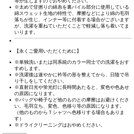
等が生じますのでおやめください。
※太めで甘撚りの綿糸を裏パイル部分に使用している
綿スウェット生地の特性で、摩擦などにより綿の毛羽
落ちが生じ、インナー等に付着する場合がございます
が、洗濯を重ねていただくことで軽減し落ち着いてま
いります。
【永くご愛用いただくために】
※単独洗いまたは同系統のカラー同士での洗濯をおす
すめします。
※洗濯後は速やかに衿等の形を整えてから、日陰で吊
り干しをしてください。
※直射日光や蛍光灯に長時間あたると、変色や色あせ
の原因になります。
※バッグや椅子など他のものとの摩擦はお避けくださ
い。毛羽立ち、変色、色移り等の原因になります。
（他のものからＴシャツへ色移りする場合もありま
す）
※ドライクリーニングはおやめください。