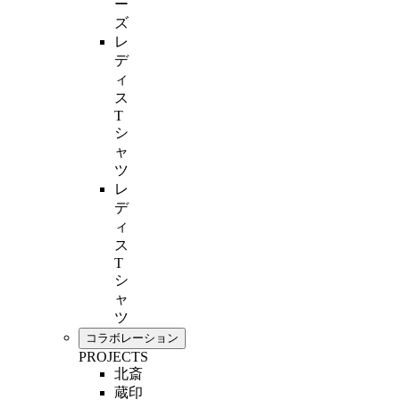
ー
ズ
レ
デ
ィ
ス
T
シ
ャ
ツ
レ
デ
ィ
ス
T
シ
ャ
ツ
コラボレーション
PROJECTS
北斎
蔵印