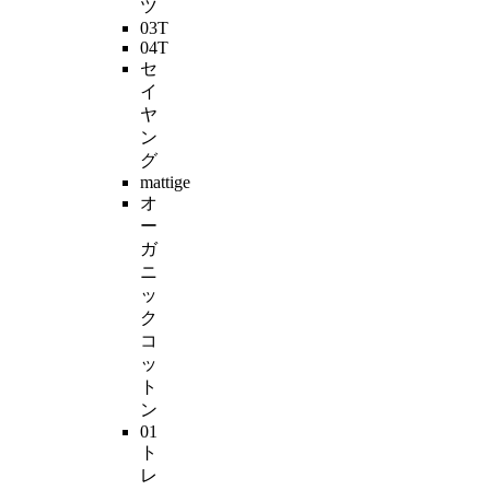
ツ
03T
04T
セ
イ
ヤ
ン
グ
mattige
オ
ー
ガ
ニ
ッ
ク
コ
ッ
ト
ン
01
ト
レ