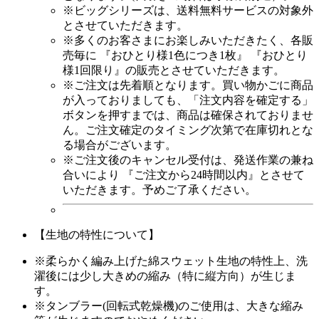
※ビッグシリーズは、送料無料サービスの対象外
とさせていただきます。
※多くのお客さまにお楽しみいただきたく、各販
売毎に
『おひとり様1色につき1枚』 『おひとり
様1回限り』
の販売とさせていただきます。
※
ご注文は先着順となります。
買い物かごに商品
が入っておりましても、「注文内容を確定する」
ボタンを押すまでは、商品は確保されておりませ
ん。ご注文確定のタイミング次第で在庫切れとな
る場合がございます。
※ご注文後のキャンセル受付は、発送作業の兼ね
合いにより
『ご注文から24時間以内』
とさせて
いただきます。予めご了承ください。
【生地の特性について】
※柔らかく編み上げた綿スウェット生地の特性上、洗
濯後には少し大きめの縮み（特に縦方向）が生じま
す。
※タンブラー(回転式乾燥機)のご使用は、大きな縮み