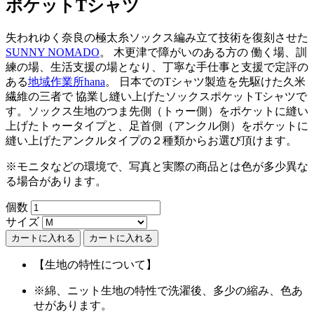
ポケットTシャツ
失われゆく奈良の極太糸ソックス編み立て技術を復刻させた
SUNNY NOMADO
。 木更津で障がいのある方の 働く場、訓
練の場、生活支援の場となり、丁寧な手仕事と支援で定評の
ある
地域作業所hana
。 日本でのTシャツ製造を先駆けた久米
繊維の三者で 協業し縫い上げたソックスポケットTシャツで
す。ソックス生地のつま先側（トゥー側）をポケットに縫い
上げたトゥータイプと、足首側（アンクル側）をポケットに
縫い上げたアンクルタイプの２種類からお選び頂けます。
※モニタなどの環境で、写真と実際の商品とは色が多少異な
る場合があります。
個数
サイズ
カートに入れる
【生地の特性について】
※綿、ニット生地の特性で洗濯後、多少の縮み、色あ
せがあります。