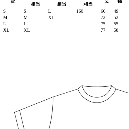
記
丈
幅
相当
相当
相当
S
S
L
160
66
49
M
M
XL
72
52
L
L
75
55
XL
XL
77
58