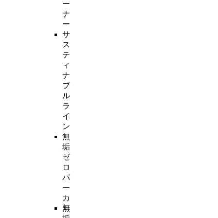
ー
ナ
ー
サ
ス
テ
ィ
ナ
ブ
ル
ラ
イ
ン
無
垢
ゼ
ロ
パ
ー
カ
無