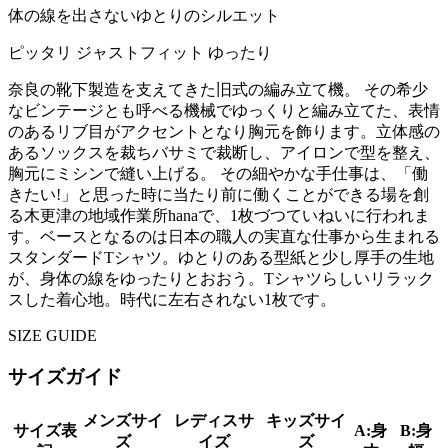
体の線を出さないゆとりのシルエット
ピッタリ
ジャストフィット
ゆったり
奈良の靴下製造を支えてきた旧式の編み立て機。 その希少
なビンテージとも呼べる機械でゆっくりと編み立てた、表情
のあるリブ目がアクセントとなり胸元を飾ります。立体感の
あるソックスを裁ちバサミで裁断し、アイロンで型を整え、
胸元にミシンで縫い上げる。 その細やかな手仕事は、「働
きたい!」と思った時に当たり前に働くことができる場を創
る木更津の地域作業所hanaで、1枚づつていねいに行われま
す。ベースとなるのは日本の職人の実直な仕事から生まれる
スタンダードTシャツ。ゆとりのある型紙と少し厚手の生地
が、身体の線をゆったりとおおう。Tシャツらしいリラック
スした着心地。時代に左右されない1枚です。
SIZE GUIDE
サイズガイド
メンズサイ
レディスサ
キッズサイ
サイズ表
A:身
B:身
ズ
イズ
ズ