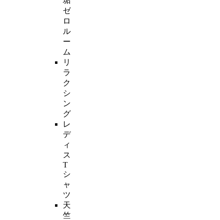
垢
ゼ
ロ
ル
ー
ム
リ
ラ
ク
シ
ン
グ
レ
デ
ィ
ス
T
シ
ャ
ツ
天
竺