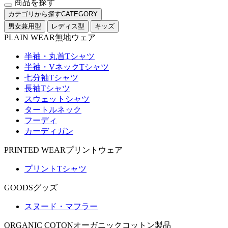
商品を探す
カテゴリから探す
CATEGORY
男女兼用型
レディス型
キッズ
PLAIN WEAR
無地ウェア
半袖・丸首Tシャツ
半袖・VネックTシャツ
七分袖Tシャツ
長袖Tシャツ
スウェットシャツ
タートルネック
フーディ
カーディガン
PRINTED WEAR
プリントウェア
プリントTシャツ
GOODS
グッズ
スヌード・マフラー
ORGANIC COTON
オーガニックコットン製品