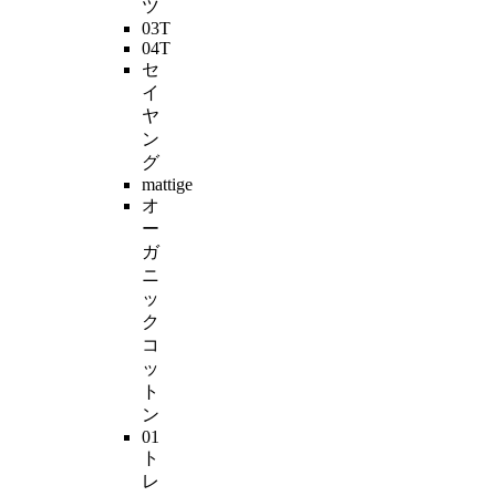
ツ
03T
04T
セ
イ
ヤ
ン
グ
mattige
オ
ー
ガ
ニ
ッ
ク
コ
ッ
ト
ン
01
ト
レ