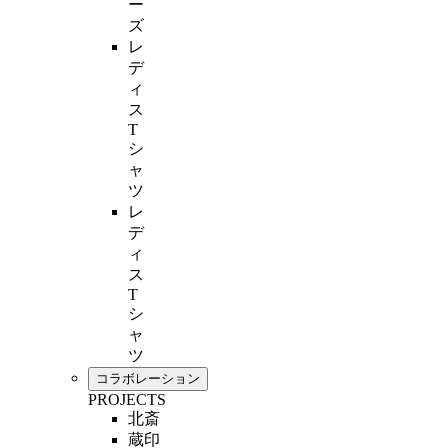
ー
ズ
レ
デ
ィ
ス
T
シ
ャ
ツ
レ
デ
ィ
ス
T
シ
ャ
ツ
コラボレーション
PROJECTS
北斎
蔵印