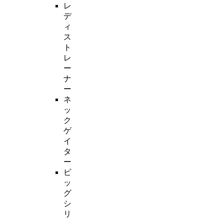
レ
デ
ィ
ス
ト
レ
ー
ナ
ー
ネ
ッ
ク
ゲ
イ
タ
ー
ビ
ッ
グ
シ
リ