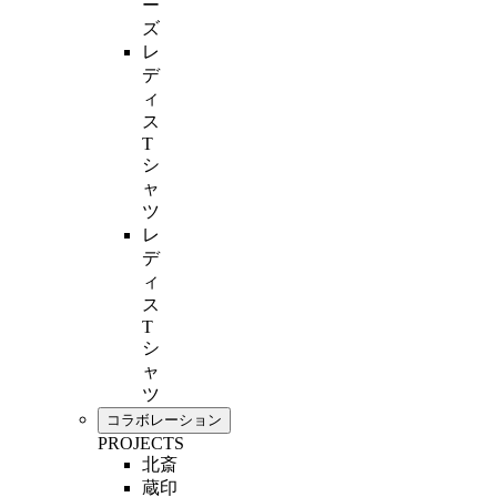
ー
ズ
レ
デ
ィ
ス
T
シ
ャ
ツ
レ
デ
ィ
ス
T
シ
ャ
ツ
コラボレーション
PROJECTS
北斎
蔵印