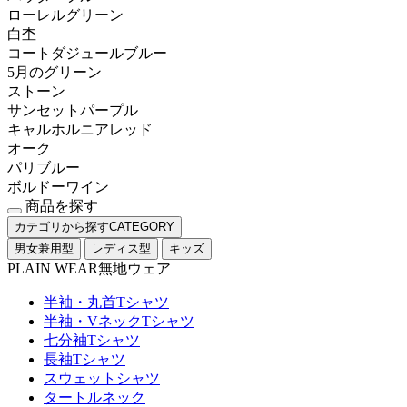
ローレルグリーン
白杢
コートダジュールブルー
5月のグリーン
ストーン
サンセットパープル
キャルホルニアレッド
オーク
パリブルー
ボルドーワイン
商品を探す
カテゴリから探す
CATEGORY
男女兼用型
レディス型
キッズ
PLAIN WEAR
無地ウェア
半袖・丸首Tシャツ
半袖・VネックTシャツ
七分袖Tシャツ
長袖Tシャツ
スウェットシャツ
タートルネック