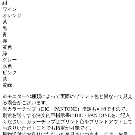
紺
ワイン
オレンジ
紫
黒
青
赤
黄色
緑
グレー
水色
ピンク
茶
黄緑
※モニターの種類によって実際のプリント色と異なって見え
る場合がございます。
※カラーチップ（DIC・PANTONE）指定も可能ですので、
別途お送りする注文内容指示書にDIC・PANTONEをご記入
ください。カラーチップはプリント色をプリントアウトして
お送りいただくことでも指定が可能です。
原物送付でお送りいただいた色見本につきましては、お戻し