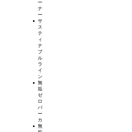
ー
ナ
ー
サ
ス
テ
ィ
ナ
ブ
ル
ラ
イ
ン
無
垢
ゼ
ロ
パ
ー
カ
無