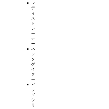
レ
デ
ィ
ス
ト
レ
ー
ナ
ー
ネ
ッ
ク
ゲ
イ
タ
ー
ビ
ッ
グ
シ
リ