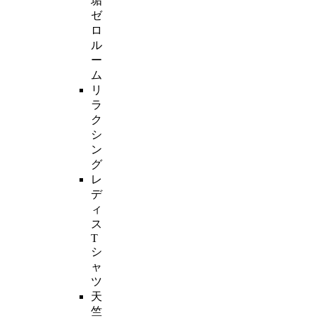
垢
ゼ
ロ
ル
ー
ム
リ
ラ
ク
シ
ン
グ
レ
デ
ィ
ス
T
シ
ャ
ツ
天
竺