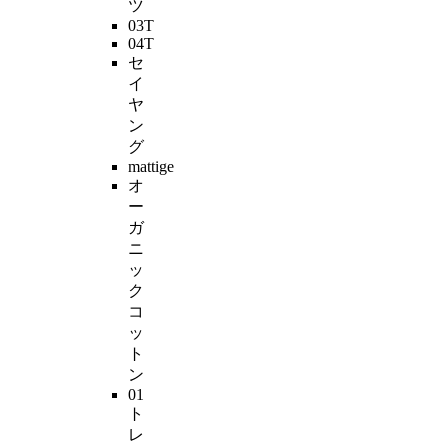
ツ
03T
04T
セ
イ
ヤ
ン
グ
mattige
オ
ー
ガ
ニ
ッ
ク
コ
ッ
ト
ン
01
ト
レ