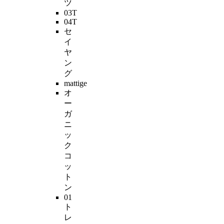
ツ
03T
04T
セ
イ
ヤ
ン
グ
mattige
オ
ー
ガ
ニ
ッ
ク
コ
ッ
ト
ン
01
ト
レ