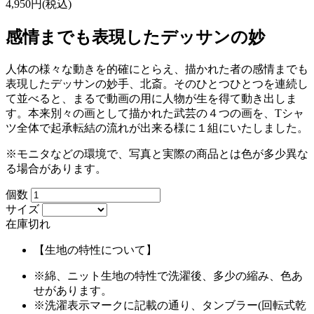
4,950円(税込)
感情までも表現したデッサンの妙
人体の様々な動きを的確にとらえ、描かれた者の感情までも
表現したデッサンの妙手、北斎。そのひとつひとつを連続し
て並べると、まるで動画の用に人物が生を得て動き出しま
す。本来別々の画として描かれた武芸の４つの画を、Tシャ
ツ全体で起承転結の流れが出来る様に１組にいたしました。
※モニタなどの環境で、写真と実際の商品とは色が多少異な
る場合があります。
個数
サイズ
在庫切れ
【生地の特性について】
※綿、ニット生地の特性で洗濯後、多少の縮み、色あ
せがあります。
※洗濯表示マークに記載の通り、タンブラー(回転式乾