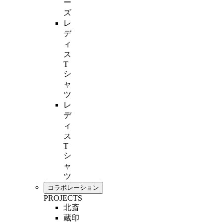
ー
ズ
レ
デ
ィ
ス
T
シ
ャ
ツ
レ
デ
ィ
ス
T
シ
ャ
ツ
コラボレーション
PROJECTS
北斎
蔵印