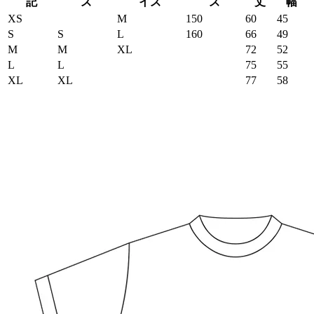
記
ズ
イズ
ズ
丈
幅
XS
M
150
60
45
S
S
L
160
66
49
M
M
XL
72
52
L
L
75
55
XL
XL
77
58