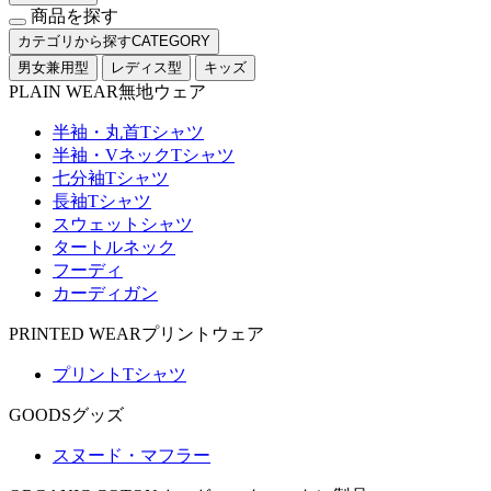
商品を探す
カテゴリから探す
CATEGORY
男女兼用型
レディス型
キッズ
PLAIN WEAR
無地ウェア
半袖・丸首Tシャツ
半袖・VネックTシャツ
七分袖Tシャツ
長袖Tシャツ
スウェットシャツ
タートルネック
フーディ
カーディガン
PRINTED WEAR
プリントウェア
プリントTシャツ
GOODS
グッズ
スヌード・マフラー