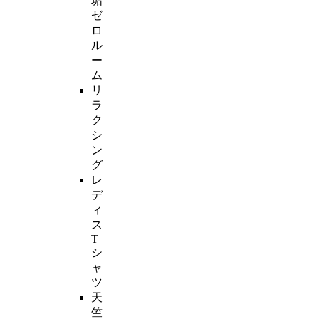
垢
ゼ
ロ
ル
ー
ム
リ
ラ
ク
シ
ン
グ
レ
デ
ィ
ス
T
シ
ャ
ツ
天
竺