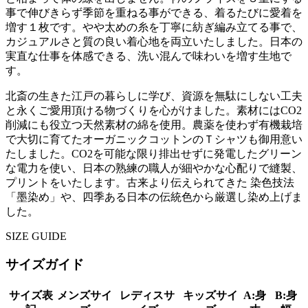
事で伸びきらず季節を重ねる事ができる、着るたびに愛着を
増す１枚です。やや太めの糸を丁寧に紡ぎ編み立てる事で、
カジュアルさと質の良い着心地を両立いたしました。日本の
実直な仕事を体感できる、洗い混んで味わいを増す生地で
す。
北斎の生きた江戸の暮らしに学び、資源を無駄にしない工夫
と永くご愛用頂ける物づくりを心がけました。素材にはCO2
削減にも役立つ天然素材の綿を使用。農薬を使わず有機栽培
で大切に育てたオーガニックコットンのＴシャツも御用意い
たしました。CO2を可能な限り排出せずに発電したグリーン
な電力を使い、日本の熟練の職人が細やかな心配りで縫製、
プリントをいたします。古来より伝えられてきた 染色技法
「墨染め」や、四季ある日本の伝統色から厳選し染め上げま
した。
SIZE GUIDE
サイズガイド
サイズ表
メンズサイ
レディスサ
キッズサイ
A:身
B:身