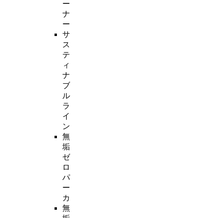
ー
ナ
ー
サ
ス
テ
ィ
ナ
ブ
ル
ラ
イ
ン
無
垢
ゼ
ロ
パ
ー
カ
無