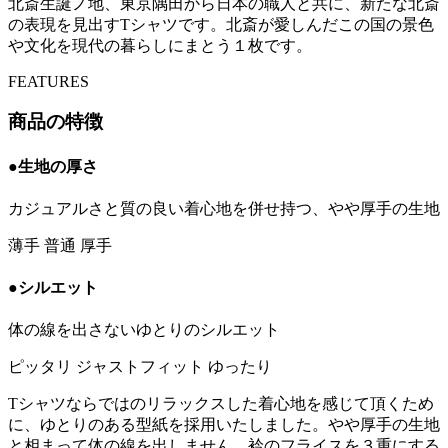
北斎生誕ノ地、東京隅田から日本の職人と共に、新たな北斎
の表現を見出すTシャツです。北斎が愛しんだこの国の景色
や文化を現代の暮らしにまとう１枚です。
FEATURES
商品の特徴
●生地の厚さ
カジュアルさと質の良い着心地を併せ持つ、やや厚手の生地
薄手
普通
厚手
●シルエット
体の線を出さないゆとりのシルエット
ピッタリ
ジャストフィット
ゆったり
Tシャツならではのリラックスした着心地を感じて頂くため
に、ゆとりのある型紙を採用いたしました。やや厚手の生地
と相まって体の線を出しません。衿のフライスを３重にする