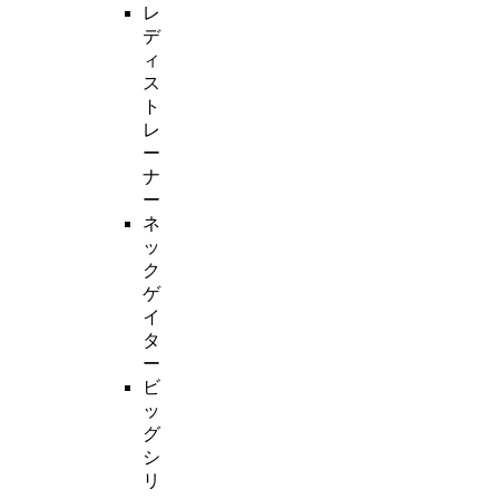
レ
デ
ィ
ス
ト
レ
ー
ナ
ー
ネ
ッ
ク
ゲ
イ
タ
ー
ビ
ッ
グ
シ
リ