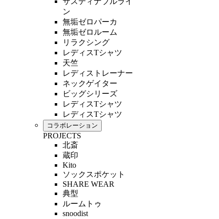
サスティナブルライ
ン
無垢ゼロパーカ
無垢ゼロルーム
リラクシング
レディスTシャツ
天竺
レディストレーナー
ネックゲイター
ビッグシリーズ
レディスTシャツ
レディスTシャツ
コラボレーション
PROJECTS
北斎
蔵印
Kito
ソックスポケット
SHARE WEAR
典型
ルームトゥ
snoodist