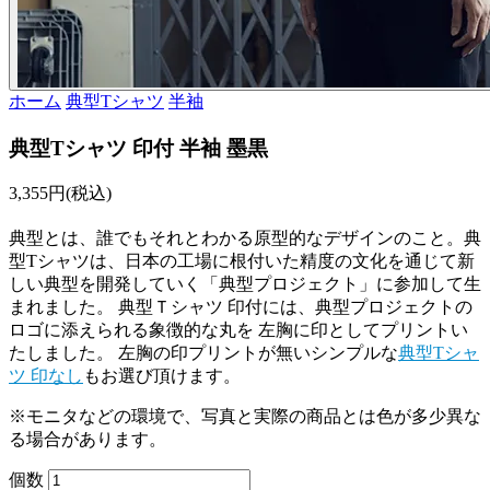
ホーム
典型Tシャツ
半袖
典型Tシャツ 印付 半袖 墨黒
3,355円(税込)
典型とは、誰でもそれとわかる原型的なデザインのこと。典
型Tシャツは、日本の工場に根付いた精度の文化を通じて新
しい典型を開発していく「典型プロジェクト」に参加して生
まれました。 典型Ｔシャツ 印付には、典型プロジェクトの
ロゴに添えられる象徴的な丸を 左胸に印としてプリントい
たしました。 左胸の印プリントが無いシンプルな
典型Tシャ
ツ 印なし
もお選び頂けます。
※モニタなどの環境で、写真と実際の商品とは色が多少異な
る場合があります。
個数