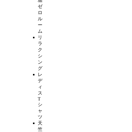
垢
ゼ
ロ
ル
ー
ム
リ
ラ
ク
シ
ン
グ
レ
デ
ィ
ス
T
シ
ャ
ツ
天
竺