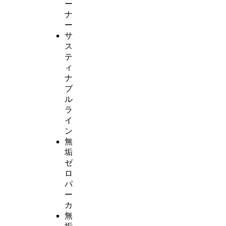
ー
ナ
ー
サ
ス
テ
ィ
ナ
ブ
ル
ラ
イ
ン
無
垢
ゼ
ロ
パ
ー
カ
無