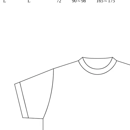
L
L
72
90～98
165～175