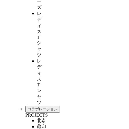
ー
ズ
レ
デ
ィ
ス
T
シ
ャ
ツ
レ
デ
ィ
ス
T
シ
ャ
ツ
コラボレーション
PROJECTS
北斎
蔵印