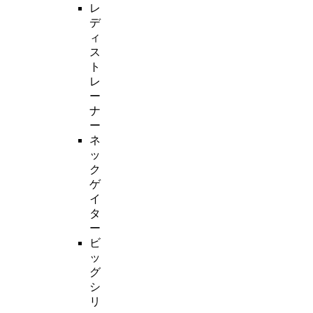
レ
デ
ィ
ス
ト
レ
ー
ナ
ー
ネ
ッ
ク
ゲ
イ
タ
ー
ビ
ッ
グ
シ
リ