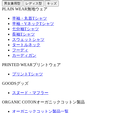
男女兼用型
レディス型
キッズ
PLAIN WEAR
無地ウェア
半袖・丸首Tシャツ
半袖・VネックTシャツ
七分袖Tシャツ
長袖Tシャツ
スウェットシャツ
タートルネック
フーディ
カーディガン
PRINTED WEAR
プリントウェア
プリントTシャツ
GOODS
グッズ
スヌード・マフラー
ORGANIC COTON
オーガニックコットン製品
オーガニックコットン製品一覧