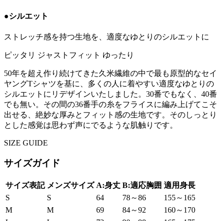
●シルエット
ストレッチ感を持つ生地を、適度なゆとりのシルエットに
ピッタリ
ジャストフィット
ゆったり
50年を超え作り続けてきた久米繊維の中で最も原型的なセイ
ヤングTシャツを基に、多くの人に着やすい適度なゆとりの
シルエットにリデザインいたしました。30番でもなく、40番
でも無い。その間の36番手の糸をフライスに編み上げてこそ
出せる、絶妙な厚みとフィット感の生地です。そのしっとり
とした感覚は思わず声にでるような肌触りです。
SIZE GUIDE
サイズガイド
サイズ表記
メンズサイズ
A:身丈
B:適応胸囲
適用身長
S
S
64
78～86
155～165
M
M
69
84～92
160～170