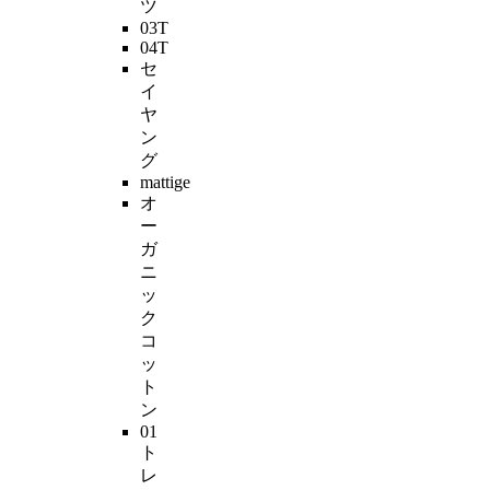
ツ
03T
04T
セ
イ
ヤ
ン
グ
mattige
オ
ー
ガ
ニ
ッ
ク
コ
ッ
ト
ン
01
ト
レ