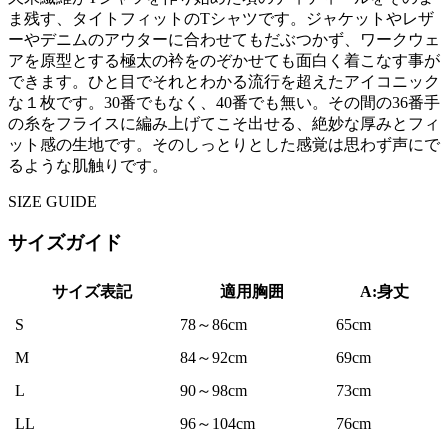
ま残す、タイトフィットのTシャツです。ジャケットやレザ
ーやデニムのアウターに合わせてもだぶつかず、ワークウェ
アを原型とする極太の衿をのぞかせても面白く着こなす事が
できます。ひと目でそれとわかる流行を超えたアイコニック
な１枚です。30番でもなく、40番でも無い。その間の36番手
の糸をフライスに編み上げてこそ出せる、絶妙な厚みとフィ
ット感の生地です。そのしっとりとした感覚は思わず声にで
るような肌触りです。
SIZE GUIDE
サイズガイド
サイズ表記
適用胸囲
A:身丈
S
78～86cm
65cm
M
84～92cm
69cm
L
90～98cm
73cm
LL
96～104cm
76cm