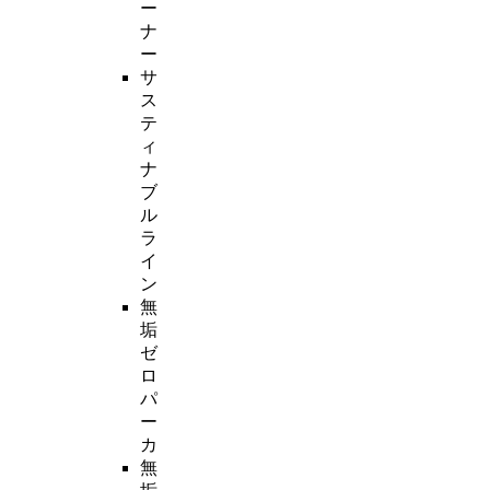
ー
ナ
ー
サ
ス
テ
ィ
ナ
ブ
ル
ラ
イ
ン
無
垢
ゼ
ロ
パ
ー
カ
無