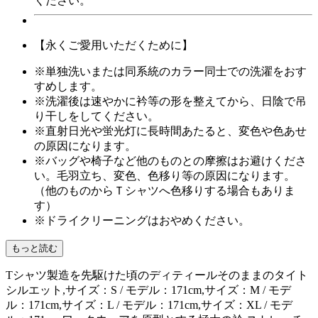
ください。
【永くご愛用いただくために】
※単独洗いまたは同系統のカラー同士での洗濯をおす
すめします。
※洗濯後は速やかに衿等の形を整えてから、日陰で吊
り干しをしてください。
※直射日光や蛍光灯に長時間あたると、変色や色あせ
の原因になります。
※バッグや椅子など他のものとの摩擦はお避けくださ
い。毛羽立ち、変色、色移り等の原因になります。
（他のものからＴシャツへ色移りする場合もありま
す）
※ドライクリーニングはおやめください。
もっと読む
Tシャツ製造を先駆けた頃のディティールそのままのタイト
シルエット,サイズ：S / モデル：171cm,サイズ：M / モデ
ル：171cm,サイズ：L / モデル：171cm,サイズ：XL / モデ