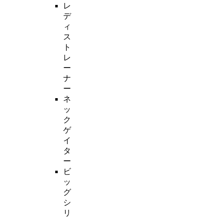
レ
デ
ィ
ス
ト
レ
ー
ナ
ー
ネ
ッ
ク
ゲ
イ
タ
ー
ビ
ッ
グ
シ
リ