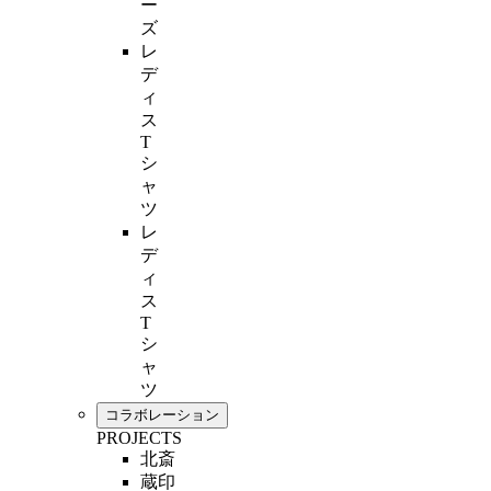
ー
ズ
レ
デ
ィ
ス
T
シ
ャ
ツ
レ
デ
ィ
ス
T
シ
ャ
ツ
コラボレーション
PROJECTS
北斎
蔵印