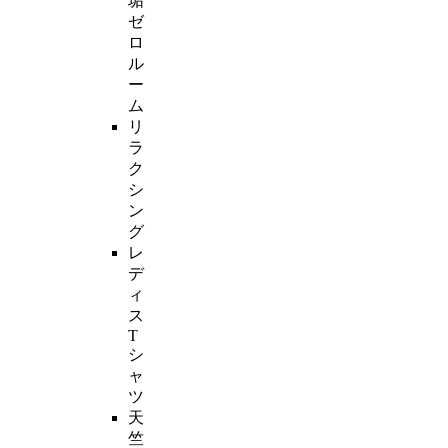
垢
ゼ
ロ
ル
ー
ム
リ
ラ
ク
シ
ン
グ
レ
デ
ィ
ス
T
シ
ャ
ツ
天
竺