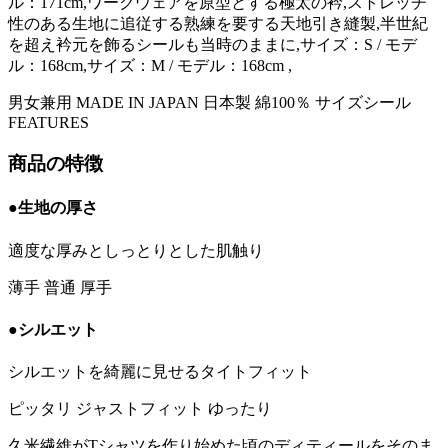
ル：171cm,ワークウェアを原型とする極太の衿,ストレッチ
性のある生地に追従する熟練を要する天地引き縫製,半世紀
を超え衿元を飾るシールも当時のままに,サイズ：S / モデ
ル：168cm,サイズ：M / モデル：168cm ,
男女兼用
MADE IN JAPAN
日本製
綿100％
サイズシール
FEATURES
商品の特徴
●生地の厚さ
適度な厚みとしっとりとした肌触り
薄手
普通
厚手
●シルエット
シルエットを綺麗に見せるタイトフィット
ピッタリ
ジャストフィット
ゆったり
久米繊維がTシャツを作り始めた頃のディティールをそのま