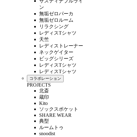
サスティナブルライ
ン
無垢ゼロパーカ
無垢ゼロルーム
リラクシング
レディスTシャツ
天竺
レディストレーナー
ネックゲイター
ビッグシリーズ
レディスTシャツ
レディスTシャツ
コラボレーション
PROJECTS
北斎
蔵印
Kito
ソックスポケット
SHARE WEAR
典型
ルームトゥ
snoodist