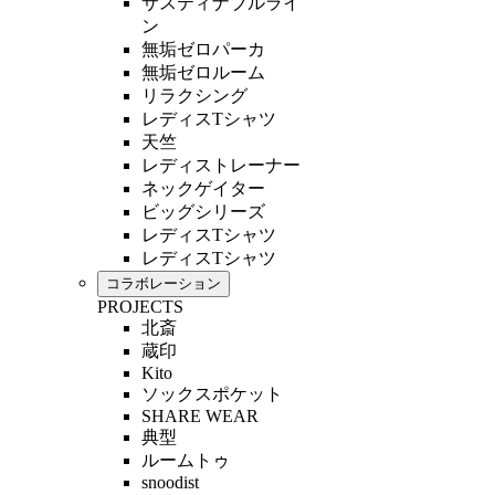
サスティナブルライ
ン
無垢ゼロパーカ
無垢ゼロルーム
リラクシング
レディスTシャツ
天竺
レディストレーナー
ネックゲイター
ビッグシリーズ
レディスTシャツ
レディスTシャツ
コラボレーション
PROJECTS
北斎
蔵印
Kito
ソックスポケット
SHARE WEAR
典型
ルームトゥ
snoodist