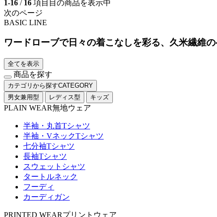
1-16
/
16
項目目の商品を表示中
次のページ
BASIC LINE
ワードローブで日々の着こなしを彩る、久米繊維の
全てを表示
商品を探す
カテゴリから探す
CATEGORY
男女兼用型
レディス型
キッズ
PLAIN WEAR
無地ウェア
半袖・丸首Tシャツ
半袖・VネックTシャツ
七分袖Tシャツ
長袖Tシャツ
スウェットシャツ
タートルネック
フーディ
カーディガン
PRINTED WEAR
プリントウェア