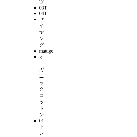
ツ
03T
04T
セ
イ
ヤ
ン
グ
mattige
オ
ー
ガ
ニ
ッ
ク
コ
ッ
ト
ン
01
ト
レ