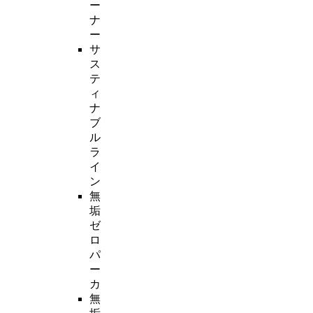
ー
ナ
ー
サ
ス
テ
ィ
ナ
ブ
ル
ラ
イ
ン
無
垢
ゼ
ロ
パ
ー
カ
無